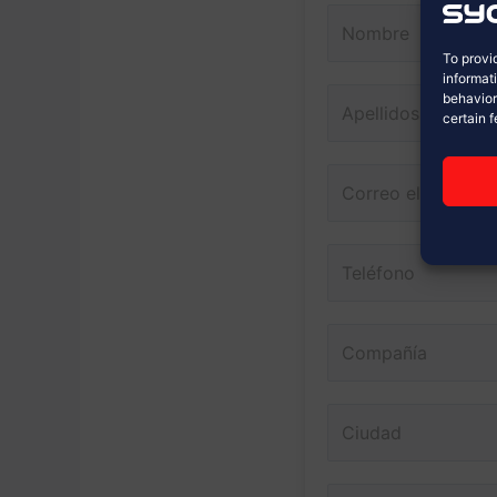
To provi
informat
behavior
certain 