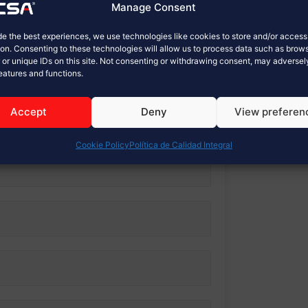
Manage Consent
de the best experiences, we use technologies like cookies to store and/or acces
ion. Consenting to these technologies will allow us to process data such as brow
 or unique IDs on this site. Not consenting or withdrawing consent, may adversel
features and functions.
Accept
Deny
View preferen
Cookie Policy
Política de Calidad Integral