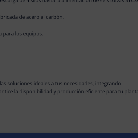
descarga de 4 silos hasta la alimentación de seis tolvas SYC
abricada de acero al carbón.
a para los equipos.
s soluciones ideales a tus necesidades, integrando
tice la disponibilidad y producción eficiente para tu plant