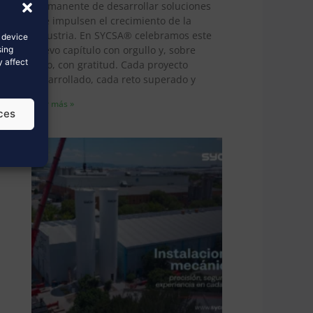
permanente de desarrollar soluciones
que impulsen el crecimiento de la
industria. En SYCSA® celebramos este
s device
nuevo capítulo con orgullo y, sobre
sing
y affect
todo, con gratitud. Cada proyecto
desarrollado, cada reto superado y
Leer más »
ces