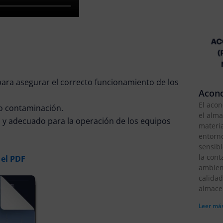
para asegurar el correcto funcionamiento de los
Acond
El acon
do contaminación.
el alm
 y adecuado para la operación de los equipos
materia
entorn
sensib
la con
 el PDF
ambien
calidad
almace
Leer más