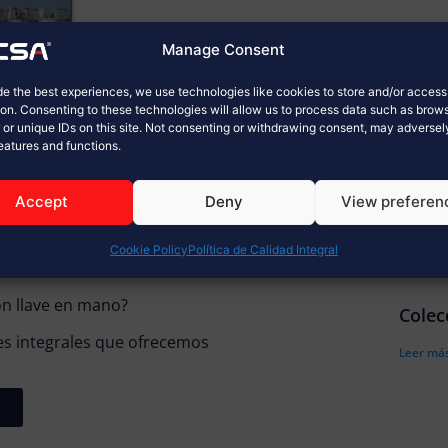
Manage Consent
de the best experiences, we use technologies like cookies to store and/or acces
ion. Consenting to these technologies will allow us to process data such as brow
 or unique IDs on this site. Not consenting or withdrawing consent, may adversel
features and functions.
Accept
Deny
View preferen
Cookie Policy
Política de Calidad Integral
ón llave en mano?
Colec
es integrales que ofrecemos
Leer más