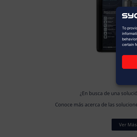
To provi
informat
behavior
certain 
¿En busca de una soluci
Conoce más acerca de las solucion
Ver Más