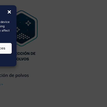
s device
sing
y affect
ces
ción de polvos
 »