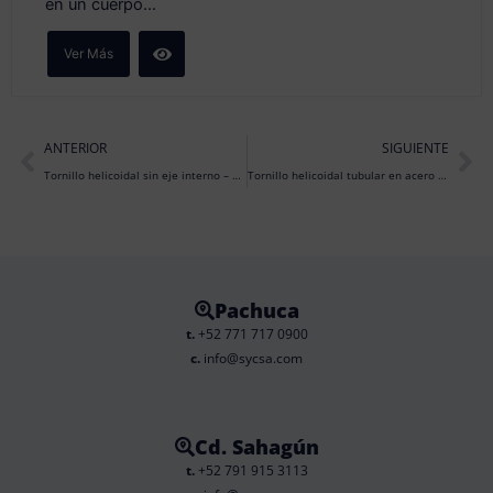
en un cuerpo...
Ver Más
Prev
Ne
ANTERIOR
SIGUIENTE
Tornillo helicoidal sin eje interno – SSC
Tornillo helicoidal tubular en acero inoxidable – TX
Pachuca
t.
+52 771 717 0900
c.
info@sycsa.com
Cd. Sahagún
t.
+52 791 915 3113