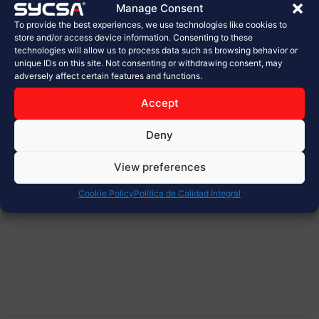
Manage Consent
To provide the best experiences, we use technologies like cookies to
Ventajas
store and/or access device information. Consenting to these
technologies will allow us to process data such as browsing behavior or
Diseño sólido y alta durabilidad.
unique IDs on this site. Not consenting or withdrawing consent, may
Fácil instalación gracias a los componentes
adversely affect certain features and functions.
modulares
Accept
Adecuado para el uso en ambientes
explosivos
Deny
Fiable y durable
Mínimo mantenimiento requerido
View preferences
Cookie Policy
Política de Calidad Integral