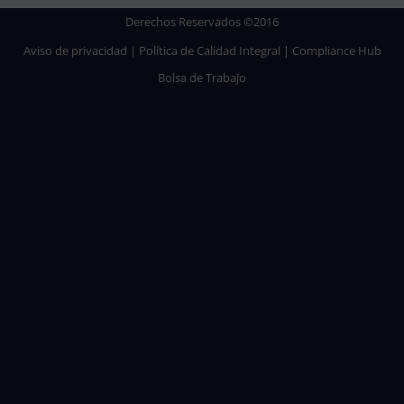
c
t
u
n
Derechos Reservados ©2016
e
w
t
k
b
i
u
e
Aviso de privacidad
|
Política de Calidad Integral
|
Compliance Hub
o
t
b
d
Bolsa de Trabajo
o
t
e
i
k
e
n
r