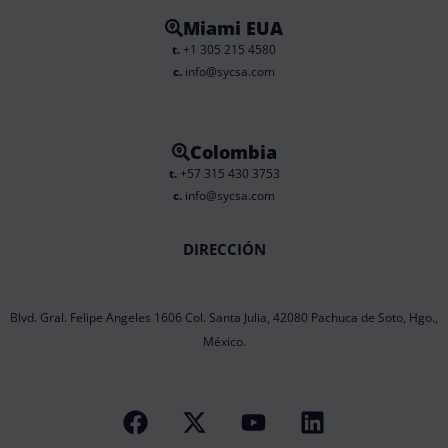
Miami EUA
t.
+1 305 215 4580
c.
info@sycsa.com
Colombia
t.
+57 315 430 3753
c.
info@sycsa.com
DIRECCIÓN
Blvd. Gral. Felipe Angeles 1606 Col. Santa Julia, 42080 Pachuca de Soto, Hgo.,
México.
F
X
Y
L
a
-
o
i