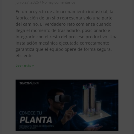
junio 27, 2026
No hay comentarios
En un proyecto de almacenamiento industrial, la
fabricación de un silo representa solo una parte
del camino. El verdadero reto comienza cuando
llega el momento de trasladarlo, posicionarlo e
integrarlo con el resto del proceso productivo. Una
instalación mecánica ejecutada correctamente
garantiza que el equipo opere de forma segura,
eficiente
Leer más »