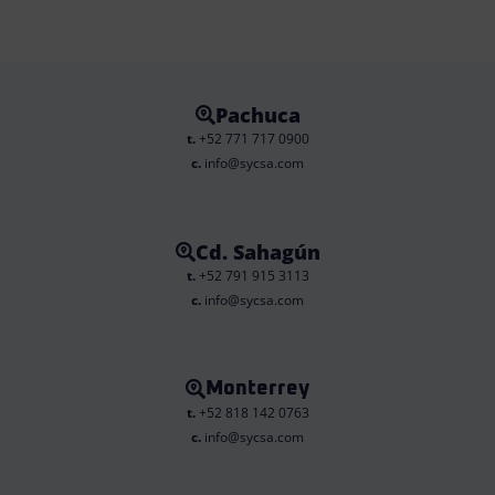
Pachuca
t.
+52 771 717 0900
c.
info@sycsa.com
Cd. Sahagún
t.
+52 791 915 3113
c.
info@sycsa.com
Monterrey
t.
+52 818 142 0763
c.
info@sycsa.com