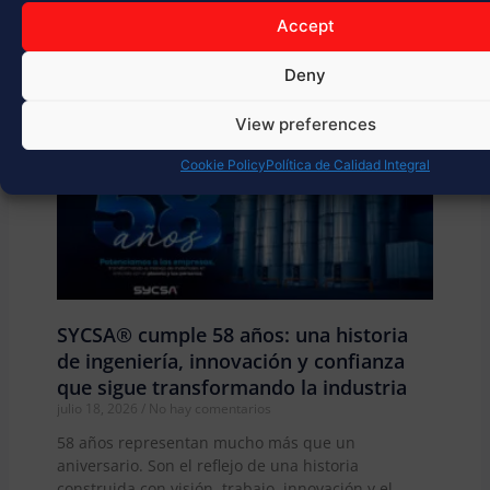
Accept
Deny
View preferences
Cookie Policy
Política de Calidad Integral
SYCSA® cumple 58 años: una historia
de ingeniería, innovación y confianza
que sigue transformando la industria
julio 18, 2026
No hay comentarios
58 años representan mucho más que un
aniversario. Son el reflejo de una historia
construida con visión, trabajo, innovación y el