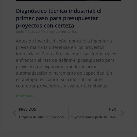
Diagnóstico técnico industrial: el
primer paso para presupuestar
proyectos con certeza
junio 11, 2026
No hay comentarios
Antes de invertir, diseñe: por qué la ingeniería
previa marca la diferencia en los proyectos
industriales Cada año, las empresas industriales
enfrentan el reto de definir el presupuesto para
proyectos de expansión, modernización,
automatización o incremento de capacidad. En
esta etapa, es común solicitar cotizaciones,
comparar proveedores y evaluar tecnologías
Leer más »
Prev
Nex
PREVIOUS
NEXT
Limpieza de silos, sin personal en el interior… ¡La seguridad es primero!
En Sycsa® somos parte del crecimiento de la industria alimenticia… ¡también en Colombia!