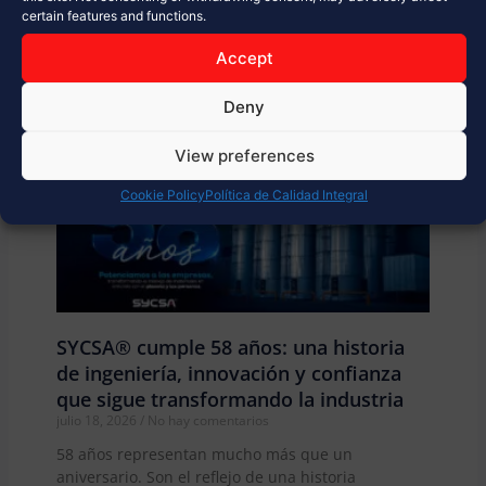
certain features and functions.
Accept
Deny
View preferences
Cookie Policy
Política de Calidad Integral
SYCSA® cumple 58 años: una historia
de ingeniería, innovación y confianza
que sigue transformando la industria
julio 18, 2026
No hay comentarios
58 años representan mucho más que un
aniversario. Son el reflejo de una historia