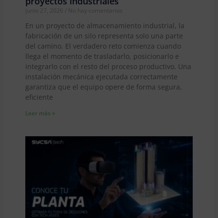
proyectos industriales
junio 27, 2026
No hay comentarios
En un proyecto de almacenamiento industrial, la
fabricación de un silo representa solo una parte
del camino. El verdadero reto comienza cuando
llega el momento de trasladarlo, posicionarlo e
integrarlo con el resto del proceso productivo. Una
instalación mecánica ejecutada correctamente
garantiza que el equipo opere de forma segura,
eficiente
Leer más »