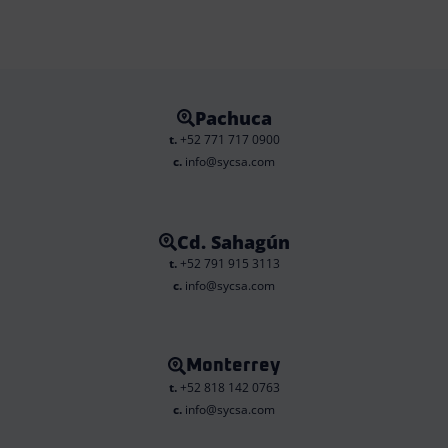
Pachuca
t.
+52 771 717 0900
c.
info@sycsa.com
Cd. Sahagún
t.
+52 791 915 3113
c.
info@sycsa.com
Monterrey
t.
+52 818 142 0763
c.
info@sycsa.com