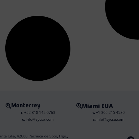
Miami EUA
Monterrey
t.
+52 818 142 0763
t.
+1 305 215 4580
c.
info@sycsa.com
c.
info@sycsa.com
F
anta Julia, 42080 Pachuca de Soto, Hgo.,