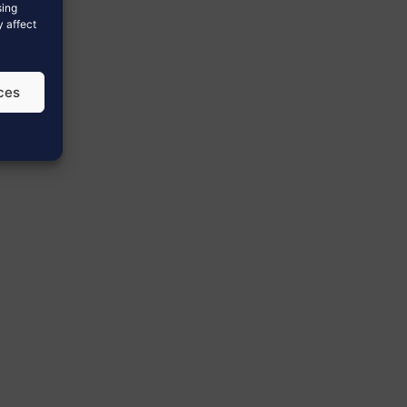
sing
y affect
ces