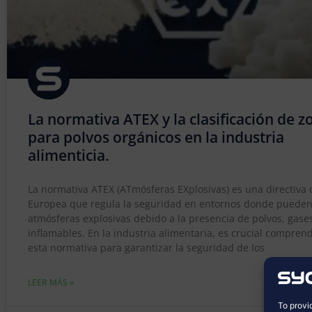
La normativa ATEX y la clasificación de z
para polvos orgánicos en la industria
alimenticia.
La normativa ATEX (ATmósferas EXplosivas) es una directiva 
Europea que regula la seguridad en entornos donde puede
atmósferas explosivas debido a la presencia de polvos, gase
inflamables. En la industria alimentaria, es crucial comprend
esta normativa para garantizar la seguridad de los
LEER MÁS »
To provi