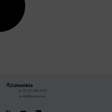
Colombia
t.
+57 315 430 3753
c.
info@sycsa.com
X
Y
L