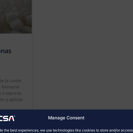
onas
de la Unión
n formarse
s o vapores
er y aplicar
Manage Consent
de the best experiences, we use technologies like cookies to store and/or acces