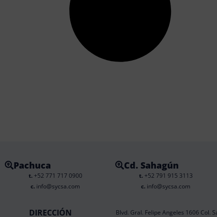
Pachuca
Cd. Sahagún
t.
+52 771 717 0900
t.
+52 791 915 3113
c.
info@sycsa.com
c.
info@sycsa.com
DIRECCIÓN
Blvd. Gral. Felipe Angeles 1606 Col. S