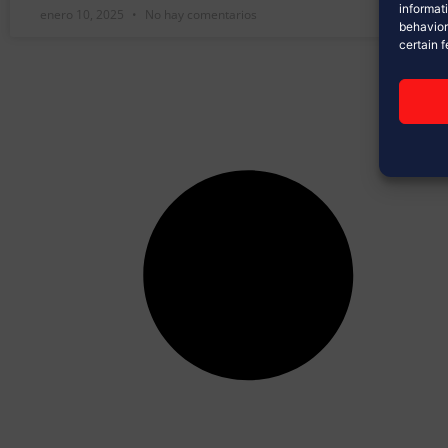
informat
enero 10, 2025
No hay comentarios
behavior
certain 