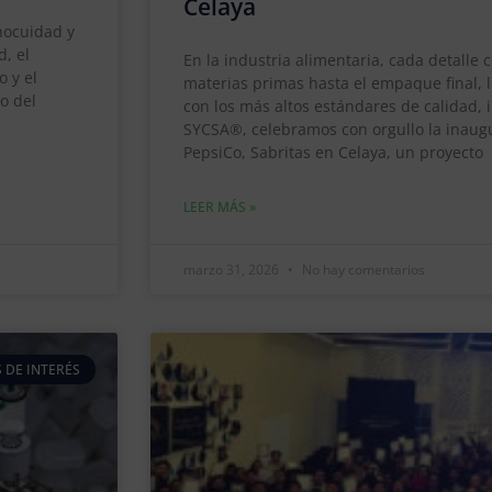
Celaya
inocuidad y
d, el
En la industria alimentaria, cada detalle 
 y el
materias primas hasta el empaque final, 
o del
con los más altos estándares de calidad, 
SYCSA®, celebramos con orgullo la inaug
PepsiCo, Sabritas en Celaya, un proyecto
LEER MÁS »
marzo 31, 2026
No hay comentarios
 DE INTERÉS