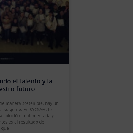
ndo el talento y la
estro futuro
 de manera sostenible, hay un
: su gente. En SYCSA®, lo
da solución implementada y
tes es el resultado del
o que