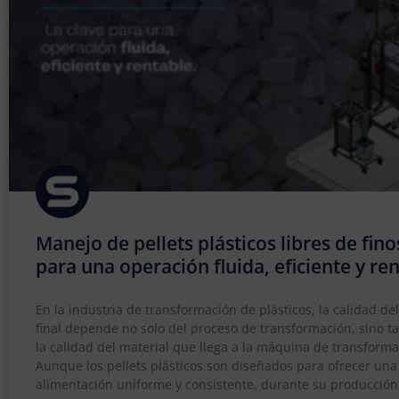
Manejo de pellets plásticos libres de fino
para una operación fluida, eficiente y re
En la industria de transformación de plásticos, la calidad de
final depende no solo del proceso de transformación, sino 
la calidad del material que llega a la máquina de transforma
Aunque los pellets plásticos son diseñados para ofrecer una
alimentación uniforme y consistente, durante su producción