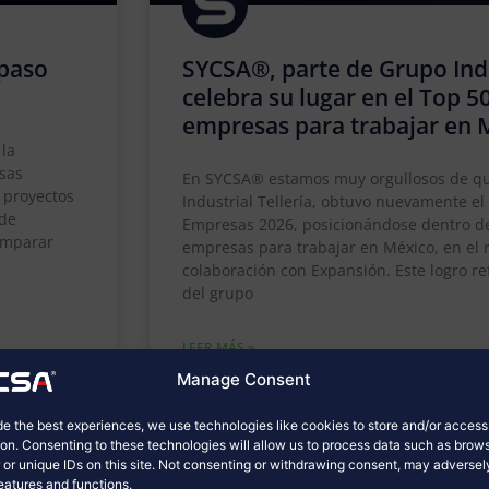
 paso
SYCSA®, parte de Grupo Indus
celebra su lugar en el Top 5
empresas para trabajar en 
 la
esas
En SYCSA® estamos muy orgullosos de qu
a proyectos
Industrial Tellería, obtuvo nuevamente e
 de
Empresas 2026, posicionándose dentro de
comparar
empresas para trabajar en México, en el
colaboración con Expansión. Este logro r
del grupo
LEER MÁS »
Manage Consent
mayo 4, 2026
No hay comentarios
de the best experiences, we use technologies like cookies to store and/or acces
ion. Consenting to these technologies will allow us to process data such as brow
 or unique IDs on this site. Not consenting or withdrawing consent, may adversel
features and functions.