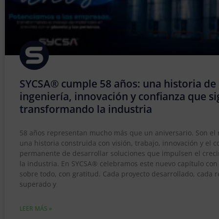
SYCSA® cumple 58 años: una historia de
ingeniería, innovación y confianza que s
transformando la industria
58 años representan mucho más que un aniversario. Son el r
una historia construida con visión, trabajo, innovación y el
permanente de desarrollar soluciones que impulsen el crec
la industria. En SYCSA® celebramos este nuevo capítulo con 
sobre todo, con gratitud. Cada proyecto desarrollado, cada r
superado y
LEER MÁS »