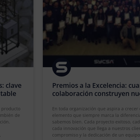
s: clave
Premios a la Excelencia: cua
ntable
colaboración construyen nu
l producto
En toda organización que aspira a crecer
también de
elemento que siempre marca la diferencia
ción.
sabemos bien. Cada proyecto exitoso, ca
cada innovación que llega a nuestros clien
,
compromiso y la dedicación de un equip