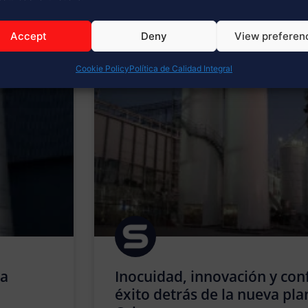
 DE INTERÉS
Accept
Deny
View preferen
Cookie Policy
Política de Calidad Integral
ra
Inocuidad, innovación y conf
éxito detrás de la nueva pla