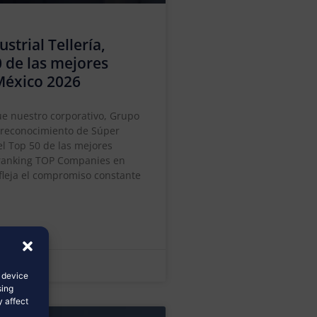
trial Tellería,
0 de las mejores
México 2026
e nuestro corporativo, Grupo
l reconocimiento de Súper
l Top 50 de las mejores
 ranking TOP Companies en
efleja el compromiso constante
s device
sing
y affect