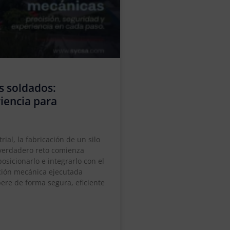
s soldados:
riencia para
al, la fabricación de un silo
 verdadero reto comienza
osicionarlo e integrarlo con el
ación mecánica ejecutada
ere de forma segura, eficiente