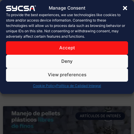
planta de Sabritas en Celaya
Manage Consent
To provide the best experiences, we use technologies like cookies to
En la industria alimentaria, cada detalle cuenta.
store and/or access device information. Consenting to these
technologies will allow us to process data such as browsing behavior or
Desde la selección de materias primas hasta el
unique IDs on this site. Not consenting or withdrawing consent, may
empaque final, los procesos deben cumplir con los
adversely affect certain features and functions.
más altos estándares de calidad, inocuidad y
seguridad. Hoy, en SYCSA®, celebramos con orgullo la
Accept
inauguración de la nueva planta de PepsiCo, Sabritas
en Celaya, un proyecto
Deny
LEER MÁS »
View preferences
Cookie Policy
Política de Calidad Integral
marzo 31, 2026
No hay comentarios
ARTÍCULOS DE INTERÉS