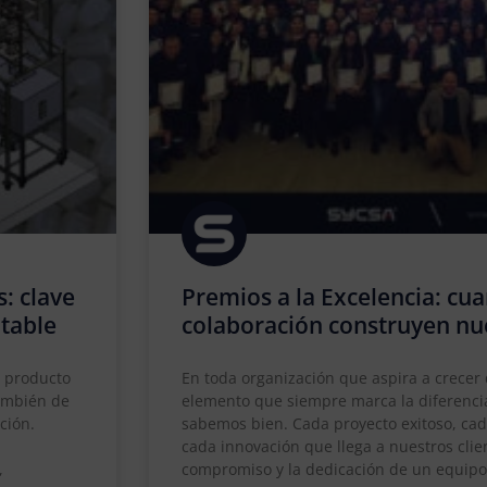
s: clave
Premios a la Excelencia: cua
ntable
colaboración construyen nu
l producto
En toda organización que aspira a crecer
también de
elemento que siempre marca la diferencia
ción.
sabemos bien. Cada proyecto exitoso, ca
cada innovación que llega a nuestros clien
,
compromiso y la dedicación de un equip