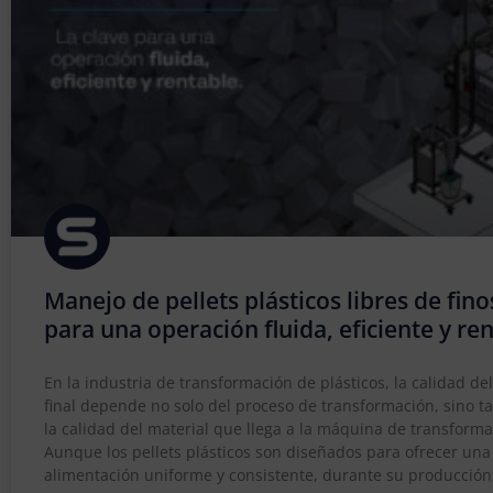
Manejo de pellets plásticos libres de fino
para una operación fluida, eficiente y re
En la industria de transformación de plásticos, la calidad de
final depende no solo del proceso de transformación, sino 
la calidad del material que llega a la máquina de transforma
Aunque los pellets plásticos son diseñados para ofrecer una
alimentación uniforme y consistente, durante su producción