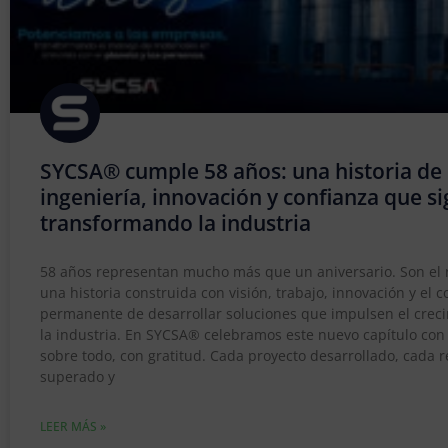
SYCSA® cumple 58 años: una historia de
ingeniería, innovación y confianza que s
transformando la industria
58 años representan mucho más que un aniversario. Son el r
una historia construida con visión, trabajo, innovación y el
permanente de desarrollar soluciones que impulsen el crec
la industria. En SYCSA® celebramos este nuevo capítulo con 
sobre todo, con gratitud. Cada proyecto desarrollado, cada r
superado y
LEER MÁS »