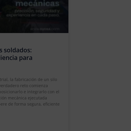
s soldados:
riencia para
al, la fabricación de un silo
 verdadero reto comienza
osicionarlo e integrarlo con el
ación mecánica ejecutada
ere de forma segura, eficiente