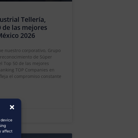
trial Tellería,
0 de las mejores
México 2026
e nuestro corporativo, Grupo
l reconocimiento de Súper
l Top 50 de las mejores
 ranking TOP Companies en
efleja el compromiso constante
s device
sing
y affect