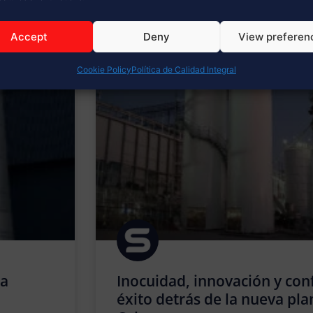
 DE INTERÉS
Accept
Deny
View preferen
Cookie Policy
Política de Calidad Integral
ra
Inocuidad, innovación y conf
éxito detrás de la nueva pla