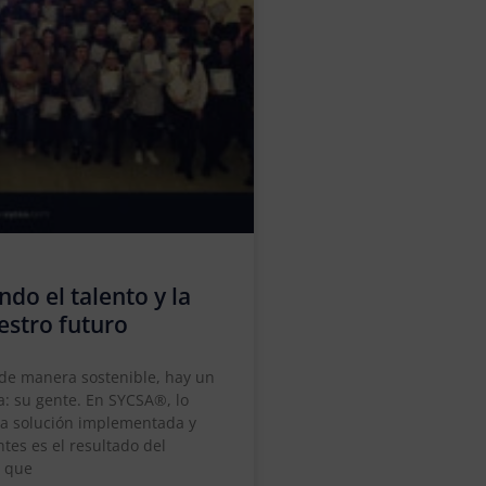
ndo el talento y la
estro futuro
 de manera sostenible, hay un
: su gente. En SYCSA®, lo
da solución implementada y
tes es el resultado del
o que