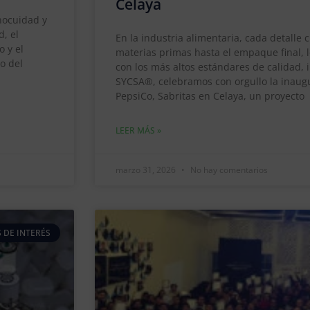
Celaya
inocuidad y
d, el
En la industria alimentaria, cada detalle 
 y el
materias primas hasta el empaque final, 
o del
con los más altos estándares de calidad, 
SYCSA®, celebramos con orgullo la inaug
PepsiCo, Sabritas en Celaya, un proyecto
LEER MÁS »
marzo 31, 2026
No hay comentarios
 DE INTERÉS