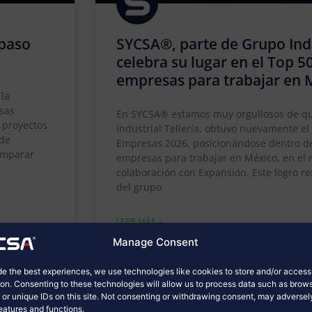
 paso
SYCSA®, parte de Grupo Indus
celebra su lugar en el Top 5
empresas para trabajar en 
 la
esas
En SYCSA® estamos muy orgullosos de qu
a proyectos
Industrial Tellería, obtuvo nuevamente e
 de
Empresas 2026, posicionándose dentro de
comparar
empresas para trabajar en México, en el
colaboración con Expansión. Este logro r
del grupo
LEER MÁS »
Manage Consent
mayo 4, 2026
No hay comentarios
de the best experiences, we use technologies like cookies to store and/or acces
ion. Consenting to these technologies will allow us to process data such as brow
 or unique IDs on this site. Not consenting or withdrawing consent, may adversel
features and functions.