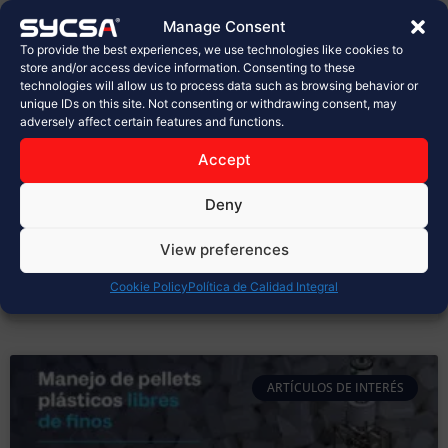
planta de Sabritas en Celaya
Manage Consent
To provide the best experiences, we use technologies like cookies to
En la industria alimentaria, cada detalle cuenta.
store and/or access device information. Consenting to these
technologies will allow us to process data such as browsing behavior or
Desde la selección de materias primas hasta el
unique IDs on this site. Not consenting or withdrawing consent, may
empaque final, los procesos deben cumplir con los
adversely affect certain features and functions.
más altos estándares de calidad, inocuidad y
seguridad. Hoy, en SYCSA®, celebramos con orgullo la
Accept
inauguración de la nueva planta de PepsiCo, Sabritas
en Celaya, un proyecto
Deny
LEER MÁS »
View preferences
Cookie Policy
Política de Calidad Integral
marzo 31, 2026
No hay comentarios
ARTÍCULOS DE INTERÉS