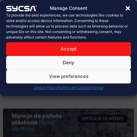
planta de Sabritas en Celaya
Manage Consent
To provide the best experiences, we use technologies like cookies to
En la industria alimentaria, cada detalle cuenta.
store and/or access device information. Consenting to these
technologies will allow us to process data such as browsing behavior or
Desde la selección de materias primas hasta el
unique IDs on this site. Not consenting or withdrawing consent, may
empaque final, los procesos deben cumplir con los
adversely affect certain features and functions.
más altos estándares de calidad, inocuidad y
seguridad. Hoy, en SYCSA®, celebramos con orgullo la
Accept
inauguración de la nueva planta de PepsiCo, Sabritas
en Celaya, un proyecto
Deny
LEER MÁS »
View preferences
Cookie Policy
Política de Calidad Integral
marzo 31, 2026
No hay comentarios
ARTÍCULOS DE INTERÉS