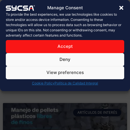
planta de Sabritas en Celaya
Manage Consent
To provide the best experiences, we use technologies like cookies to
En la industria alimentaria, cada detalle cuenta.
store and/or access device information. Consenting to these
technologies will allow us to process data such as browsing behavior or
Desde la selección de materias primas hasta el
unique IDs on this site. Not consenting or withdrawing consent, may
empaque final, los procesos deben cumplir con los
adversely affect certain features and functions.
más altos estándares de calidad, inocuidad y
seguridad. Hoy, en SYCSA®, celebramos con orgullo la
Accept
inauguración de la nueva planta de PepsiCo, Sabritas
en Celaya, un proyecto
Deny
LEER MÁS »
View preferences
Cookie Policy
Política de Calidad Integral
marzo 31, 2026
No hay comentarios
ARTÍCULOS DE INTERÉS