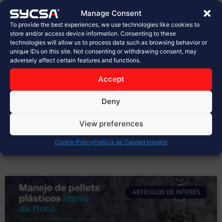
planta de Sabritas en Celaya
Manage Consent
To provide the best experiences, we use technologies like cookies to
En la industria alimentaria, cada detalle cuenta.
store and/or access device information. Consenting to these
technologies will allow us to process data such as browsing behavior or
Desde la selección de materias primas hasta el
unique IDs on this site. Not consenting or withdrawing consent, may
empaque final, los procesos deben cumplir con los
adversely affect certain features and functions.
más altos estándares de calidad, inocuidad y
seguridad. Hoy, en SYCSA®, celebramos con orgullo la
Accept
inauguración de la nueva planta de PepsiCo, Sabritas
en Celaya, un proyecto
Deny
LEER MÁS »
View preferences
Cookie Policy
Política de Calidad Integral
marzo 31, 2026
No hay comentarios
ARTÍCULOS DE INTERÉS