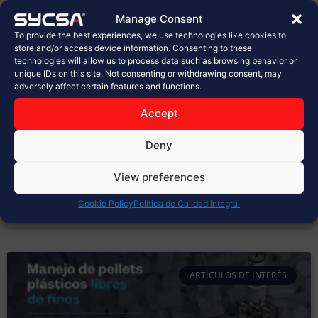
planta de Sabritas en Celaya
Manage Consent
To provide the best experiences, we use technologies like cookies to
En la industria alimentaria, cada detalle cuenta.
store and/or access device information. Consenting to these
technologies will allow us to process data such as browsing behavior or
Desde la selección de materias primas hasta el
unique IDs on this site. Not consenting or withdrawing consent, may
empaque final, los procesos deben cumplir con los
adversely affect certain features and functions.
más altos estándares de calidad, inocuidad y
seguridad. Hoy, en SYCSA®, celebramos con orgullo la
Accept
inauguración de la nueva planta de PepsiCo, Sabritas
en Celaya, un proyecto
Deny
LEER MÁS »
View preferences
Cookie Policy
Política de Calidad Integral
marzo 31, 2026
No hay comentarios
ARTÍCULOS DE INTERÉS