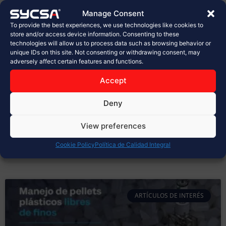
planta de Sabritas en Celaya
Manage Consent
To provide the best experiences, we use technologies like cookies to
En la industria alimentaria, cada detalle cuenta.
store and/or access device information. Consenting to these
technologies will allow us to process data such as browsing behavior or
Desde la selección de materias primas hasta el
unique IDs on this site. Not consenting or withdrawing consent, may
empaque final, los procesos deben cumplir con los
adversely affect certain features and functions.
más altos estándares de calidad, inocuidad y
seguridad. Hoy, en SYCSA®, celebramos con orgullo la
Accept
inauguración de la nueva planta de PepsiCo, Sabritas
en Celaya, un proyecto
Deny
LEER MÁS »
View preferences
Cookie Policy
Política de Calidad Integral
marzo 31, 2026
No hay comentarios
ARTÍCULOS DE INTERÉS