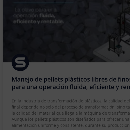
Manejo de pellets plásticos libres de fino
para una operación fluida, eficiente y re
En la industria de transformación de plásticos, la calidad de
final depende no solo del proceso de transformación, sino 
la calidad del material que llega a la máquina de transforma
Aunque los pellets plásticos son diseñados para ofrecer una
alimentación uniforme y consistente, durante su producción