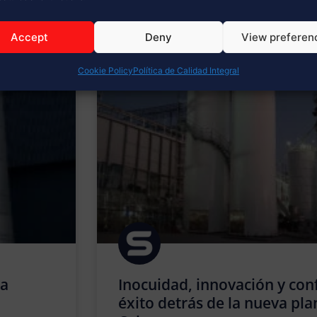
 DE INTERÉS
Accept
Deny
View preferen
Cookie Policy
Política de Calidad Integral
ra
Inocuidad, innovación y conf
éxito detrás de la nueva pla