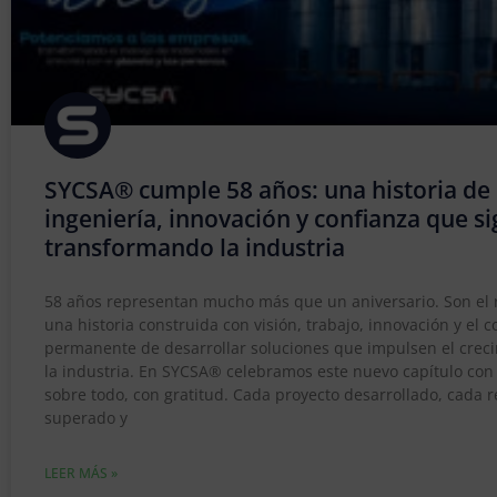
SYCSA® cumple 58 años: una historia de
ingeniería, innovación y confianza que s
transformando la industria
58 años representan mucho más que un aniversario. Son el r
una historia construida con visión, trabajo, innovación y el
permanente de desarrollar soluciones que impulsen el crec
la industria. En SYCSA® celebramos este nuevo capítulo con 
sobre todo, con gratitud. Cada proyecto desarrollado, cada r
superado y
LEER MÁS »