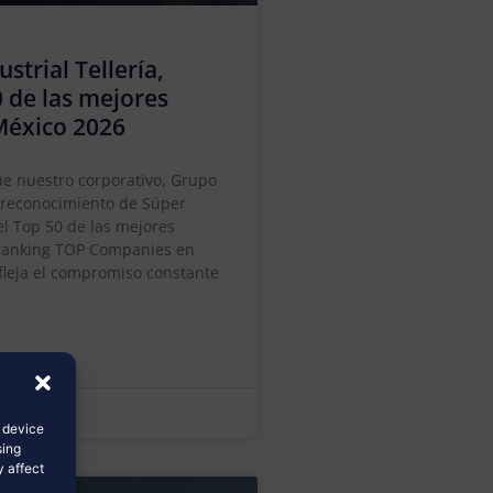
trial Tellería,
0 de las mejores
México 2026
e nuestro corporativo, Grupo
l reconocimiento de Súper
l Top 50 de las mejores
 ranking TOP Companies en
efleja el compromiso constante
s device
sing
y affect