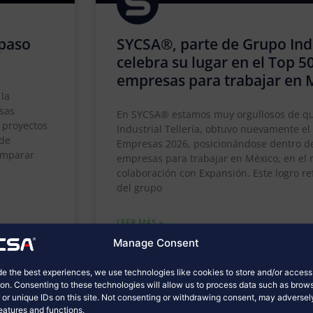
 paso
SYCSA®, parte de Grupo Indus
celebra su lugar en el Top 5
empresas para trabajar en 
 la
esas
En SYCSA® estamos muy orgullosos de qu
a proyectos
Industrial Tellería, obtuvo nuevamente e
 de
Empresas 2026, posicionándose dentro de
comparar
empresas para trabajar en México, en el
colaboración con Expansión. Este logro r
del grupo
LEER MÁS »
Manage Consent
mayo 4, 2026
No hay comentarios
de the best experiences, we use technologies like cookies to store and/or acces
ion. Consenting to these technologies will allow us to process data such as brow
 or unique IDs on this site. Not consenting or withdrawing consent, may adversel
features and functions.