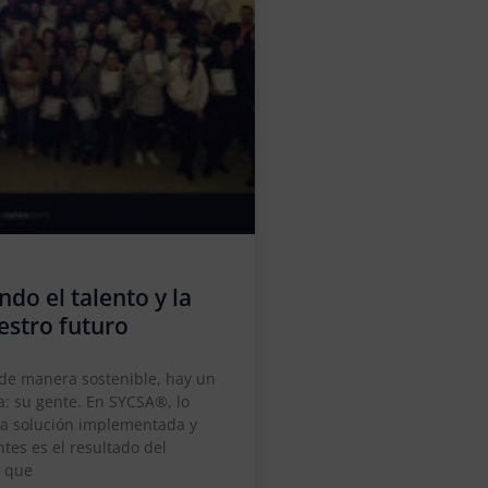
ndo el talento y la
estro futuro
 de manera sostenible, hay un
: su gente. En SYCSA®, lo
da solución implementada y
tes es el resultado del
o que