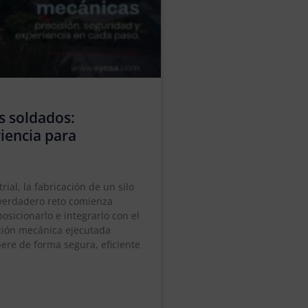
s soldados:
riencia para
al, la fabricación de un silo
 verdadero reto comienza
osicionarlo e integrarlo con el
ación mecánica ejecutada
ere de forma segura, eficiente