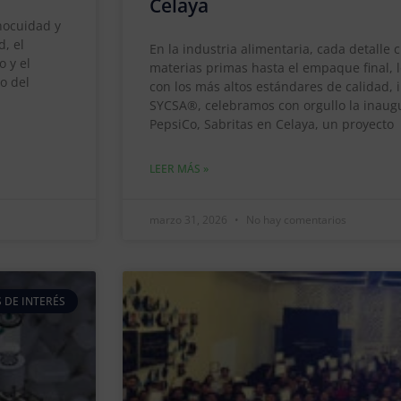
Celaya
inocuidad y
d, el
En la industria alimentaria, cada detalle 
 y el
materias primas hasta el empaque final, 
o del
con los más altos estándares de calidad, 
SYCSA®, celebramos con orgullo la inaug
PepsiCo, Sabritas en Celaya, un proyecto
LEER MÁS »
marzo 31, 2026
No hay comentarios
 DE INTERÉS