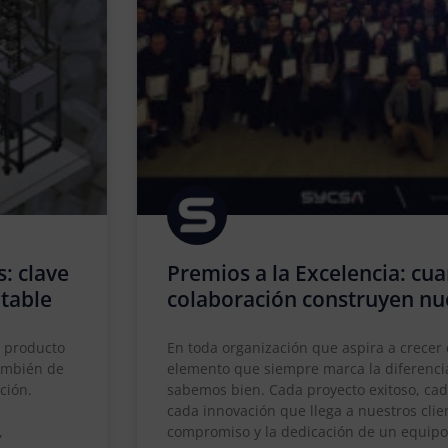
s: clave
Premios a la Excelencia: cua
ntable
colaboración construyen nu
l producto
En toda organización que aspira a crecer
también de
elemento que siempre marca la diferencia
ción.
sabemos bien. Cada proyecto exitoso, ca
cada innovación que llega a nuestros clien
,
compromiso y la dedicación de un equip