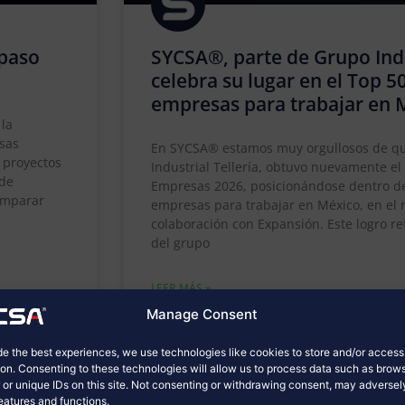
 paso
SYCSA®, parte de Grupo Indus
celebra su lugar en el Top 5
empresas para trabajar en 
 la
esas
En SYCSA® estamos muy orgullosos de qu
a proyectos
Industrial Tellería, obtuvo nuevamente e
 de
Empresas 2026, posicionándose dentro de
comparar
empresas para trabajar en México, en el
colaboración con Expansión. Este logro r
del grupo
LEER MÁS »
Manage Consent
mayo 4, 2026
No hay comentarios
de the best experiences, we use technologies like cookies to store and/or acces
ion. Consenting to these technologies will allow us to process data such as brow
 or unique IDs on this site. Not consenting or withdrawing consent, may adversel
features and functions.