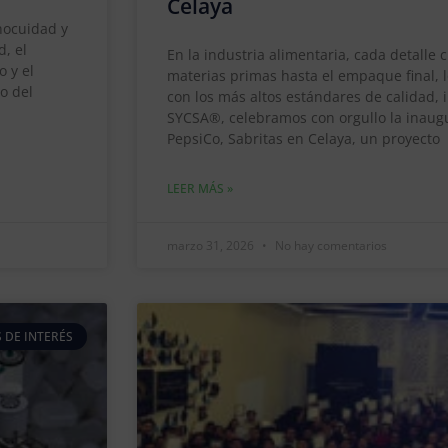
Celaya
inocuidad y
d, el
En la industria alimentaria, cada detalle 
 y el
materias primas hasta el empaque final, 
o del
con los más altos estándares de calidad, 
SYCSA®, celebramos con orgullo la inaug
PepsiCo, Sabritas en Celaya, un proyecto
LEER MÁS »
marzo 31, 2026
No hay comentarios
 DE INTERÉS