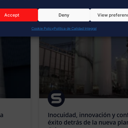
 DE INTERÉS
Accept
Deny
View preferen
Cookie Policy
Política de Calidad Integral
ra
Inocuidad, innovación y conf
éxito detrás de la nueva pla