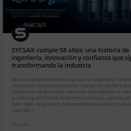
SYCSA® cumple 58 años: una historia de
ingeniería, innovación y confianza que s
transformando la industria
58 años representan mucho más que un aniversario. Son el r
una historia construida con visión, trabajo, innovación y el
permanente de desarrollar soluciones que impulsen el crec
la industria. En SYCSA® celebramos este nuevo capítulo con 
sobre todo, con gratitud. Cada proyecto desarrollado, cada r
superado y
LEER MÁS »