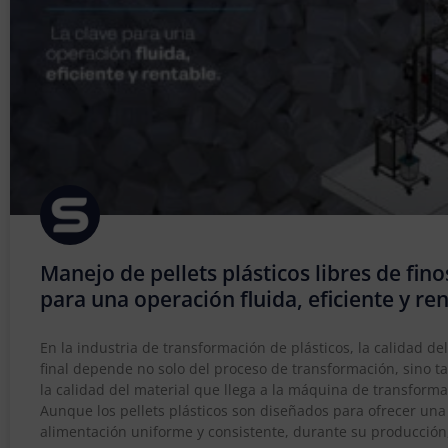
Manejo de pellets plásticos libres de fino
para una operación fluida, eficiente y re
En la industria de transformación de plásticos, la calidad de
final depende no solo del proceso de transformación, sino 
la calidad del material que llega a la máquina de transforma
Aunque los pellets plásticos son diseñados para ofrecer una
alimentación uniforme y consistente, durante su producción