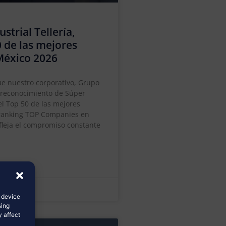
trial Tellería,
0 de las mejores
México 2026
e nuestro corporativo, Grupo
l reconocimiento de Súper
l Top 50 de las mejores
 ranking TOP Companies en
efleja el compromiso constante
s device
sing
y affect