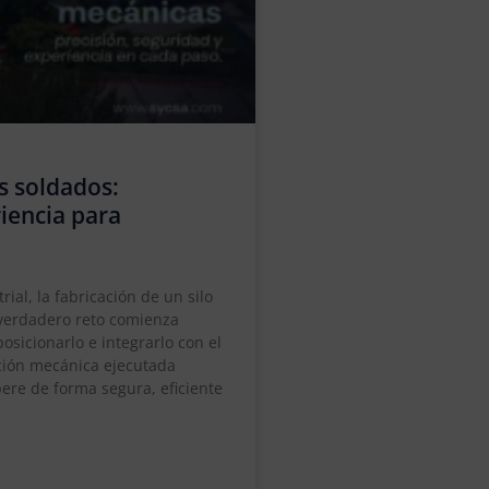
s soldados:
riencia para
al, la fabricación de un silo
 verdadero reto comienza
osicionarlo e integrarlo con el
ación mecánica ejecutada
ere de forma segura, eficiente