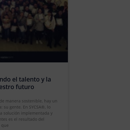
ndo el talento y la
estro futuro
 de manera sostenible, hay un
: su gente. En SYCSA®, lo
da solución implementada y
tes es el resultado del
o que