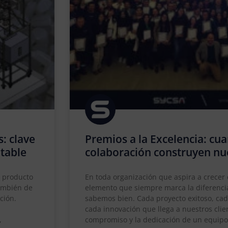
s: clave
Premios a la Excelencia: cua
ntable
colaboración construyen nu
l producto
En toda organización que aspira a crecer
también de
elemento que siempre marca la diferencia
ción.
sabemos bien. Cada proyecto exitoso, ca
cada innovación que llega a nuestros clien
,
compromiso y la dedicación de un equip