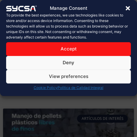
planta de Sabritas en Celaya
Manage Consent
To provide the best experiences, we use technologies like cookies to
En la industria alimentaria, cada detalle cuenta.
store and/or access device information. Consenting to these
technologies will allow us to process data such as browsing behavior or
Desde la selección de materias primas hasta el
unique IDs on this site. Not consenting or withdrawing consent, may
empaque final, los procesos deben cumplir con los
adversely affect certain features and functions.
más altos estándares de calidad, inocuidad y
seguridad. Hoy, en SYCSA®, celebramos con orgullo la
Accept
inauguración de la nueva planta de PepsiCo, Sabritas
en Celaya, un proyecto
Deny
LEER MÁS »
View preferences
Cookie Policy
Política de Calidad Integral
marzo 31, 2026
No hay comentarios
ARTÍCULOS DE INTERÉS