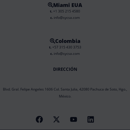
Miami EUA
t.
+1 305 215 4580
c.
info@sycsa.com
Colombia
t.
+57 315 430 3753
c.
info@sycsa.com
DIRECCIÓN
Blvd. Gral. Felipe Angeles 1606 Col. Santa Julia, 42080 Pachuca de Soto, Hgo.,
México.
F
X
Y
L
a
-
o
i
c
t
u
n