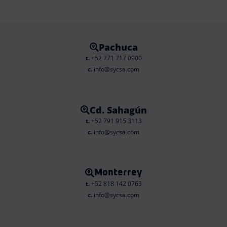
Pachuca
t.
+52 771 717 0900
c.
info@sycsa.com
Cd. Sahagún
t.
+52 791 915 3113
c.
info@sycsa.com
Monterrey
t.
+52 818 142 0763
c.
info@sycsa.com