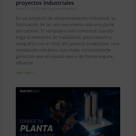
proyectos industriales
junio 27, 2026
No hay comentarios
En un proyecto de almacenamiento industrial, la
fabricación de un silo representa solo una parte
del camino. El verdadero reto comienza cuando
llega el momento de trasladarlo, posicionarlo e
integrarlo con el resto del proceso productivo. Una
instalación mecánica ejecutada correctamente
garantiza que el equipo opere de forma segura,
eficiente
Leer más »