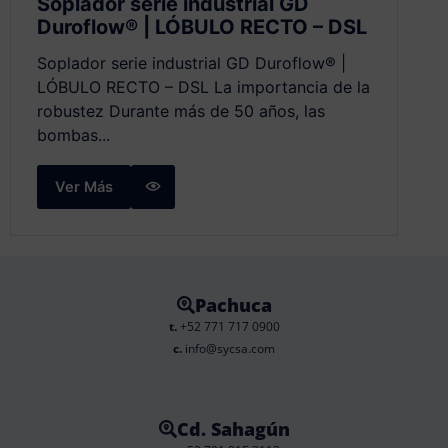
Soplador serie industrial GD
Duroflow® | LÓBULO RECTO – DSL
Soplador serie industrial GD Duroflow® |
LÓBULO RECTO – DSL La importancia de la
robustez Durante más de 50 años, las
bombas...
Ver Más
Pachuca
t.
+52 771 717 0900
c.
info@sycsa.com
Cd. Sahagún