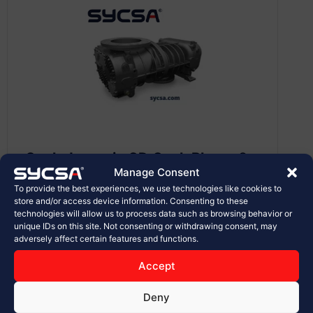
Soplador serie GD CycloBlower®
H.E. | TORNILLO HELICOIDAL –
Manage Consent
DSL
To provide the best experiences, we use technologies like cookies to
store and/or access device information. Consenting to these
technologies will allow us to process data such as browsing behavior or
Soplador serie GD CycloBlower® H.E. |
unique IDs on this site. Not consenting or withdrawing consent, may
TORNILLO HELICOIDAL – DSL El
adversely affect certain features and functions.
CycloBlower® se construyó con el objetivo
de ofrecer eficiencia para ahorrar...
Accept
Deny
Ver Más