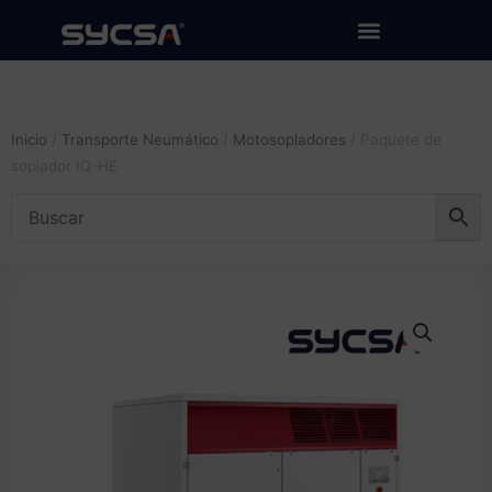
Ir
al
contenido
Inicio
/
Transporte Neumático
/
Motosopladores
/ Paquete de
soplador IQ-HE