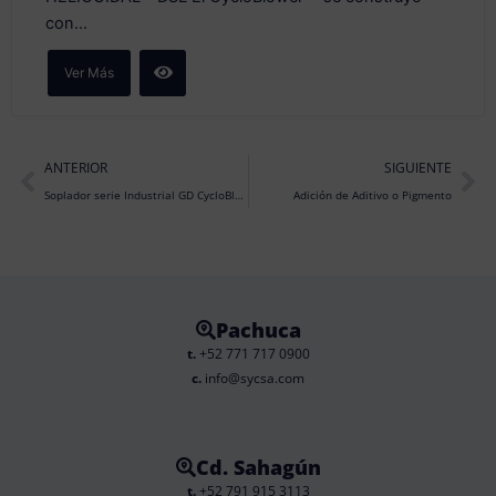
con...
Ver Más
Prev
Ne
ANTERIOR
SIGUIENTE
Soplador serie Industrial GD CycloBlower® │TORNILLO HELICOIDAL – DSL
Adición de Aditivo o Pigmento
Pachuca
t.
+52 771 717 0900
c.
info@sycsa.com
Cd. Sahagún
t.
+52 791 915 3113