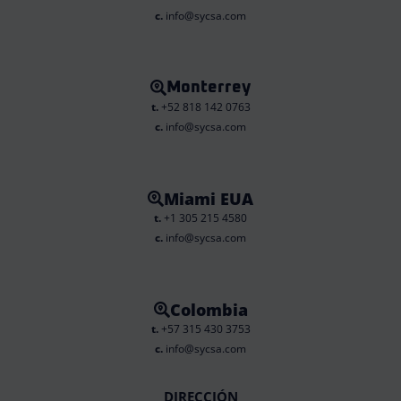
c.
info@sycsa.com
Monterrey
t.
+52 818 142 0763
c.
info@sycsa.com
Miami EUA
t.
+1 305 215 4580
c.
info@sycsa.com
Colombia
t.
+57 315 430 3753
c.
info@sycsa.com
DIRECCIÓN