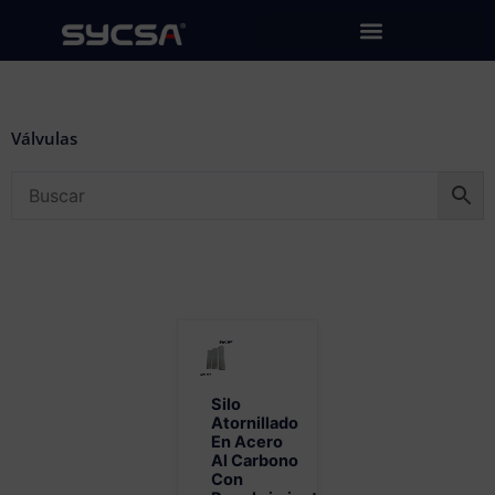
Ir
al
contenido
Válvulas
Silo
Atornillado
En Acero
Al Carbono
Con