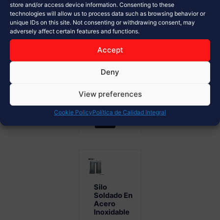
de
store and/or access device information. Consenting to these
technologies will allow us to process data such as browsing behavior or
materiales a
unique IDs on this site. Not consenting or withdrawing consent, may
granel
adversely affect certain features and functions.
Diseño
modular y
Accept
alta
Deny
resistencia...
View preferences
Ver Más
Cookie Policy
Política de Calidad Integral
Silo
Soldado En
Acero
Inoxidable