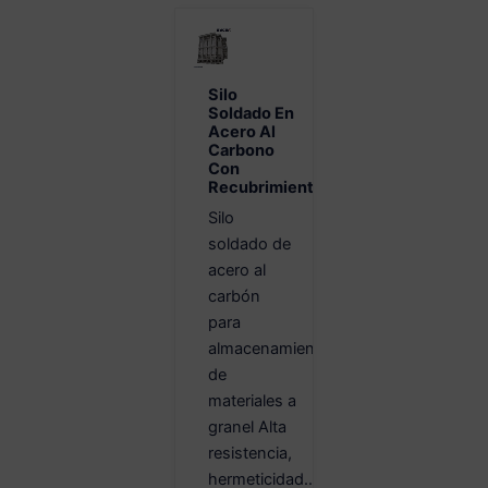
Silo
Soldado En
Acero Al
Carbono
Con
Recubrimiento
Silo
soldado de
acero al
carbón
para
almacenamiento
de
materiales a
granel Alta
resistencia,
hermeticidad...