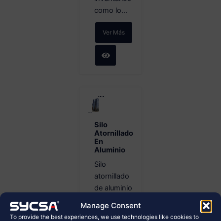
como lo...
Ver Más
Silo
Atornillado
En
Aluminio
Silo
atornillado
de aluminio
para
Manage Consent
almacenamiento
To provide the best experiences, we use technologies like cookies to