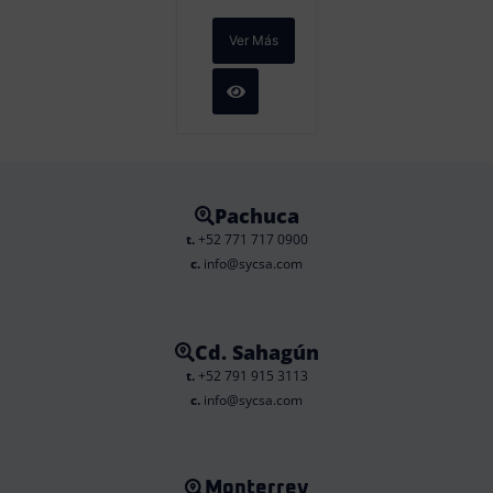
Ver Más
Pachuca
t.
+52 771 717 0900
c.
info@sycsa.com
Cd. Sahagún
t.
+52 791 915 3113
c.
info@sycsa.com
Monterrey