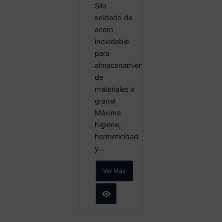
Silo
soldado de
acero
inoxidable
para
almacenamiento
de
materiales a
granel
Máxima
higiene,
hermeticidad
y...
Ver Más