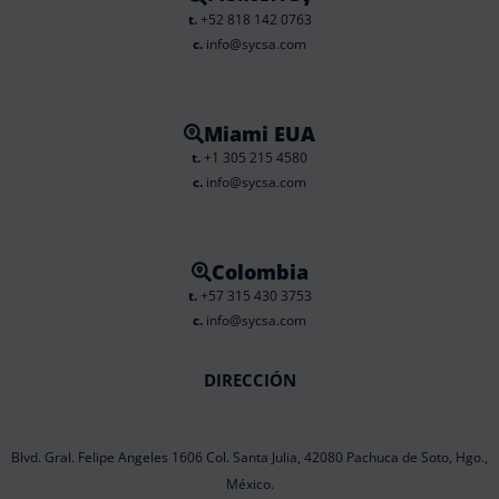
t.
+52 818 142 0763
c.
info@sycsa.com
Miami EUA
t.
+1 305 215 4580
c.
info@sycsa.com
Colombia
t.
+57 315 430 3753
c.
info@sycsa.com
DIRECCIÓN
Blvd. Gral. Felipe Angeles 1606 Col. Santa Julia, 42080 Pachuca de Soto, Hgo.,
México.