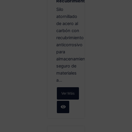
Recubrimiento
Silo
atornillado
de acero al
carbón con
recubrimiento
anticorrosivo
para
almacenamiento
seguro de
materiales
a...
Ver Más