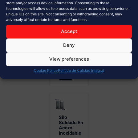
de
store and/or access device information. Consenting to these
technologies will allow us to process data such as browsing behavior or
materiales a
unique IDs on this site. Not consenting or withdrawing consent, may
granel
adversely affect certain features and functions.
Diseño
modular y
Accept
alta
Deny
resistencia...
View preferences
Ver Más
Cookie Policy
Política de Calidad Integral
Silo
Soldado En
Acero
Inoxidable