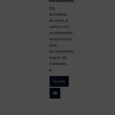
Recubrimiento
Silo
atornillado
de acero al
carbón con
recubrimiento
anticorrosivo
para
almacenamiento
seguro de
materiales
a...
Ver Más