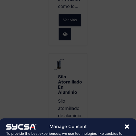
como lo...
Ver Más
Silo
Atornillado
En
Aluminio
Silo
atornillado
de aluminio
para
Manage Consent
almacenamiento
To provide the best experiences, we use technologies like cookies to