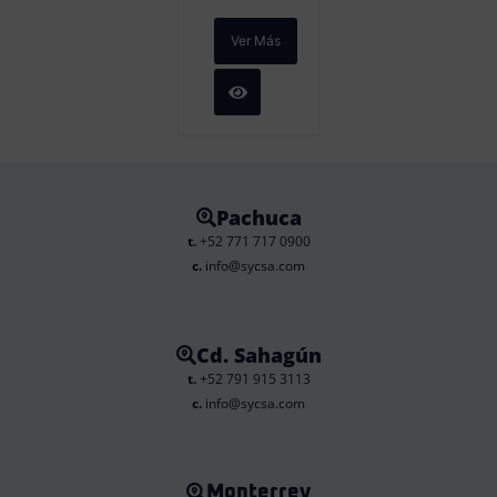
Ver Más
Pachuca
t.
+52 771 717 0900
c.
info@sycsa.com
Cd. Sahagún
t.
+52 791 915 3113
c.
info@sycsa.com
Monterrey