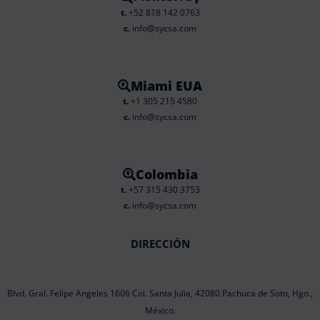
t.
+52 818 142 0763
c.
info@sycsa.com
Miami EUA
t.
+1 305 215 4580
c.
info@sycsa.com
Colombia
t.
+57 315 430 3753
c.
info@sycsa.com
DIRECCIÓN
Blvd. Gral. Felipe Angeles 1606 Col. Santa Julia, 42080 Pachuca de Soto, Hgo.,
México.