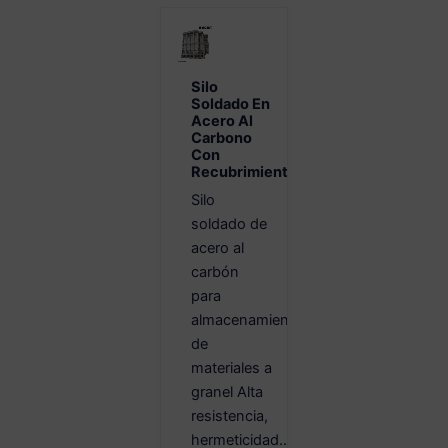
Silo
Soldado En
Acero Al
Carbono
Con
Recubrimiento
Silo
soldado de
acero al
carbón
para
almacenamiento
de
materiales a
granel Alta
resistencia,
hermeticidad...