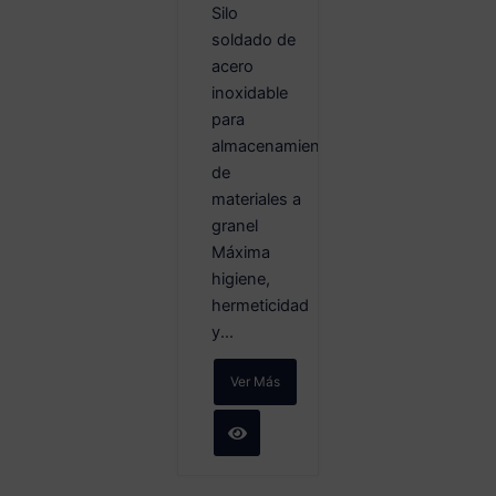
Silo
soldado de
acero
inoxidable
para
almacenamiento
de
materiales a
granel
Máxima
higiene,
hermeticidad
y...
Ver Más