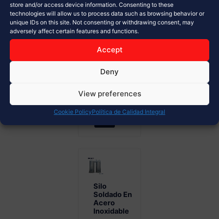
de
store and/or access device information. Consenting to these
technologies will allow us to process data such as browsing behavior or
materiales a
unique IDs on this site. Not consenting or withdrawing consent, may
granel
adversely affect certain features and functions.
Diseño
modular y
Accept
alta
Deny
resistencia...
View preferences
Ver Más
Cookie Policy
Política de Calidad Integral
Silo
Soldado En
Acero
Inoxidable