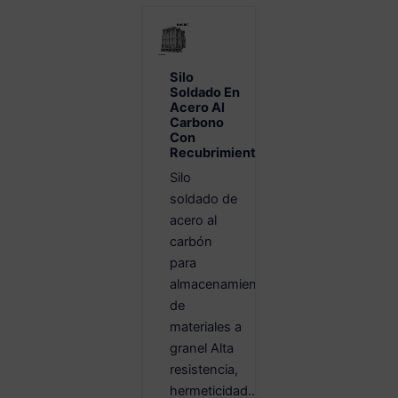
Silo
Soldado En
Acero Al
Carbono
Con
Recubrimiento
Silo
soldado de
acero al
carbón
para
almacenamiento
de
materiales a
granel Alta
resistencia,
hermeticidad...