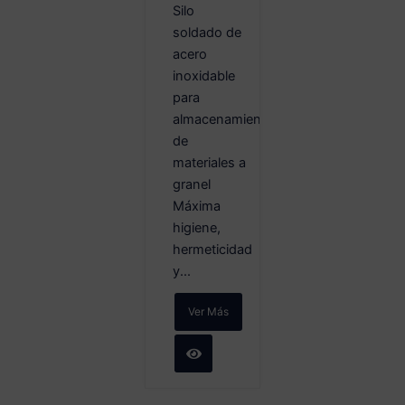
Silo
soldado de
acero
inoxidable
para
almacenamiento
de
materiales a
granel
Máxima
higiene,
hermeticidad
y...
Ver Más