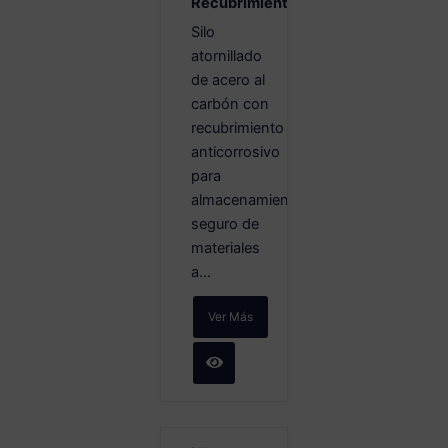
Recubrimiento
Silo
atornillado
de acero al
carbón con
recubrimiento
anticorrosivo
para
almacenamiento
seguro de
materiales
a...
Ver Más