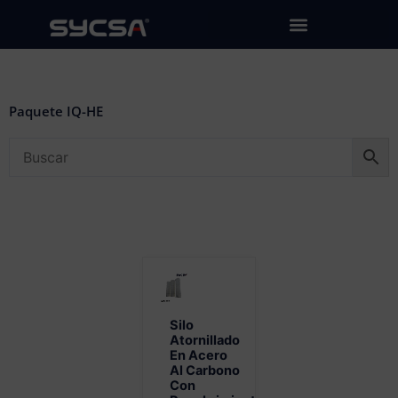
Ir
al
contenido
Paquete IQ-HE
Silo
Atornillado
En Acero
Al Carbono
Con