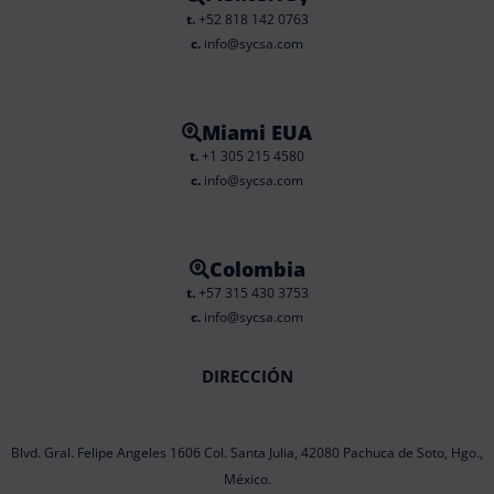
t.
+52 818 142 0763
c.
info@sycsa.com
Miami EUA
t.
+1 305 215 4580
c.
info@sycsa.com
Colombia
t.
+57 315 430 3753
c.
info@sycsa.com
DIRECCIÓN
Blvd. Gral. Felipe Angeles 1606 Col. Santa Julia, 42080 Pachuca de Soto, Hgo.,
México.