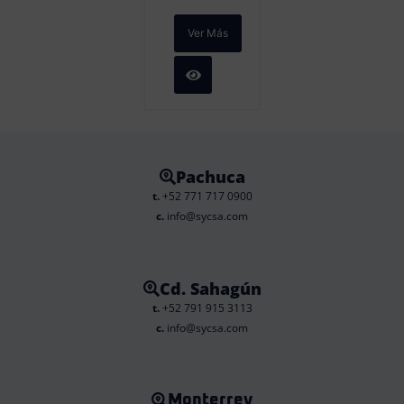
Ver Más
Pachuca
t.
+52 771 717 0900
c.
info@sycsa.com
Cd. Sahagún
t.
+52 791 915 3113
c.
info@sycsa.com
Monterrey