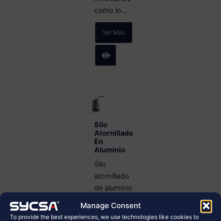
como lo...
Ver Más
Silo
Atornillado
En
Aluminio
Silo
atornillado
de aluminio
para
Manage Consent
almacenamiento
To provide the best experiences, we use technologies like cookies to