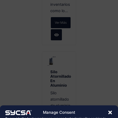
inventarios
como lo...
Ver Más
Silo
Atornillado
En
Aluminio
Silo
atornillado
de aluminio
para
Manage Consent