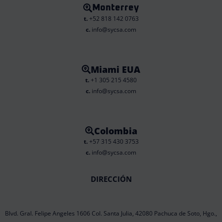
Monterrey
t.
+52 818 142 0763
c.
info@sycsa.com
Miami EUA
t.
+1 305 215 4580
c.
info@sycsa.com
Colombia
t.
+57 315 430 3753
c.
info@sycsa.com
DIRECCIÓN
Blvd. Gral. Felipe Angeles 1606 Col. Santa Julia, 42080 Pachuca de Soto, Hgo.,