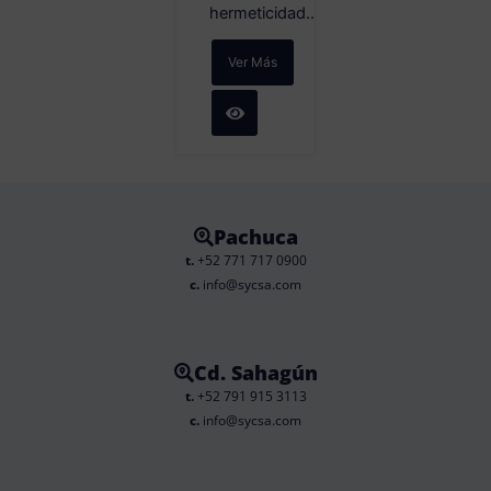
hermeticidad...
Ver Más
Pachuca
t.
+52 771 717 0900
c.
info@sycsa.com
Cd. Sahagún
t.
+52 791 915 3113
c.
info@sycsa.com