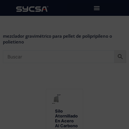
Ir
al
contenido
mezclador gravimétrico para pellet de polipripileno o
polietieno
Silo
Atornillado
En Acero
Al Carbono