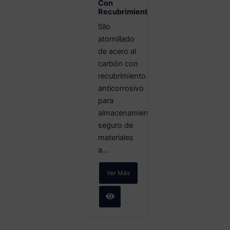
Con
Recubrimiento
Silo
atornillado
de acero al
carbón con
recubrimiento
anticorrosivo
para
almacenamiento
seguro de
materiales
a...
Ver Más