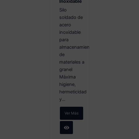
Inoxidable
Silo
soldado de
acero
inoxidable
para
almacenamiento
de
materiales a
granel
Máxima
higiene,
hermeticidad
y...
Ver Más