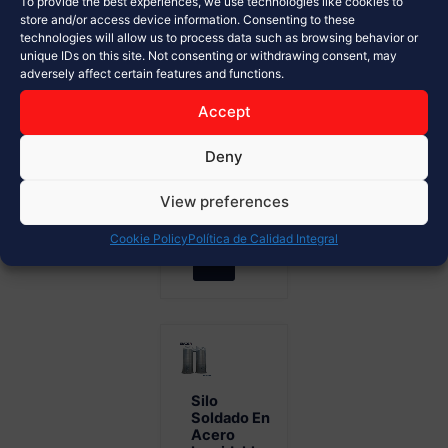
almacenamiento
To provide the best experiences, we use technologies like cookies to
store and/or access device information. Consenting to these
de
technologies will allow us to process data such as browsing behavior or
materiales a
unique IDs on this site. Not consenting or withdrawing consent, may
granel
adversely affect certain features and functions.
Diseño
Accept
modular y
alta
Deny
resistencia...
View preferences
Ver Más
Cookie Policy
Política de Calidad Integral
Silo
Soldado En
Acero