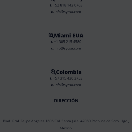
t.
+52 818 142 0763
c.
info@sycsa.com
Miami EUA
t.
+1 305 215 4580
c.
info@sycsa.com
Colombia
t.
+57 315 430 3753
c.
info@sycsa.com
DIRECCIÓN
Blvd. Gral. Felipe Angeles 1606 Col. Santa Julia, 42080 Pachuca de Soto, Hgo.,
México.