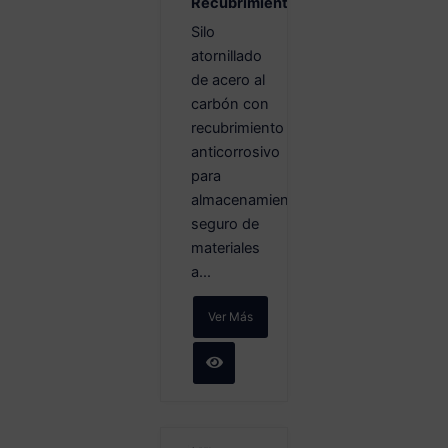
Recubrimiento
Silo
atornillado
de acero al
carbón con
recubrimiento
anticorrosivo
para
almacenamiento
seguro de
materiales
a...
Ver Más