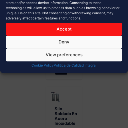
de
store and/or access device information. Consenting to these
technologies will allow us to process data such as browsing behavior or
materiales a
unique IDs on this site. Not consenting or withdrawing consent, may
granel
adversely affect certain features and functions.
Diseño
modular y
Accept
alta
Deny
resistencia...
View preferences
Ver Más
Cookie Policy
Política de Calidad Integral
Silo
Soldado En
Acero
Inoxidable