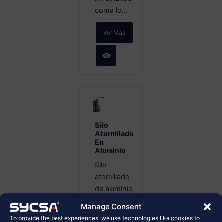
como lo...
Ver Más
Silo
Atornillado
En
Aluminio
Silo
atornillado
de aluminio
para
Manage Consent
almacenamiento
To provide the best experiences, we use technologies like cookies to