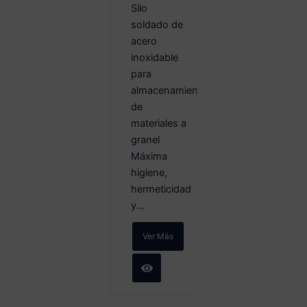
Silo
soldado de
acero
inoxidable
para
almacenamiento
de
materiales a
granel
Máxima
higiene,
hermeticidad
y...
Ver Más