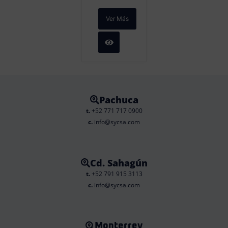
Ver Más
Pachuca
t.
+52 771 717 0900
c.
info@sycsa.com
Cd. Sahagún
t.
+52 791 915 3113
c.
info@sycsa.com
Monterrey