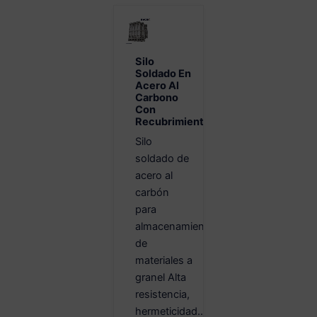
Silo
Soldado En
Acero Al
Carbono
Con
Recubrimiento
Silo
soldado de
acero al
carbón
para
almacenamiento
de
materiales a
granel Alta
resistencia,
hermeticidad...