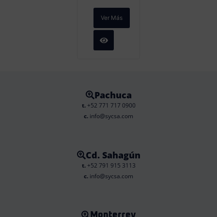
Ver Más
Pachuca
t.
+52 771 717 0900
c.
info@sycsa.com
Cd. Sahagún
t.
+52 791 915 3113
c.
info@sycsa.com
Monterrey