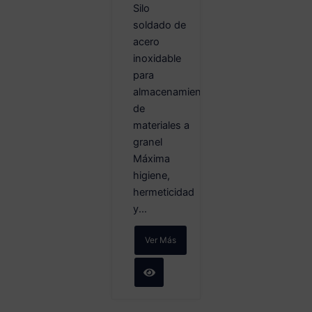
Silo
soldado de
acero
inoxidable
para
almacenamiento
de
materiales a
granel
Máxima
higiene,
hermeticidad
y...
Ver Más