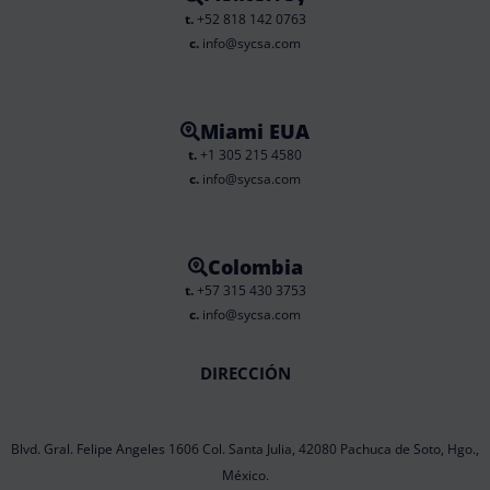
t.
+52 818 142 0763
c.
info@sycsa.com
Miami EUA
t.
+1 305 215 4580
c.
info@sycsa.com
Colombia
t.
+57 315 430 3753
c.
info@sycsa.com
DIRECCIÓN
Blvd. Gral. Felipe Angeles 1606 Col. Santa Julia, 42080 Pachuca de Soto, Hgo.,
México.