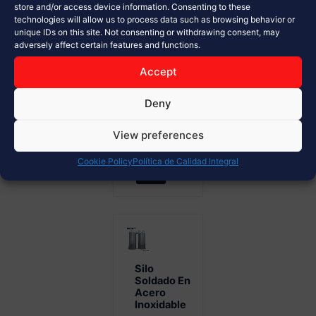
de
store and/or access device information. Consenting to these
technologies will allow us to process data such as browsing behavior or
materiales a
unique IDs on this site. Not consenting or withdrawing consent, may
granel
adversely affect certain features and functions.
Diseño
modular y
Accept
alta
Deny
resistencia...
View preferences
Ver Más
Cookie Policy
Política de Calidad Integral
Silo
Soldado En
Acero
Inoxidable