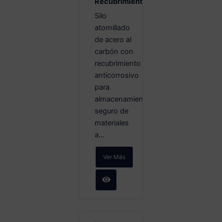
Recubrimiento
Silo
atornillado
de acero al
carbón con
recubrimiento
anticorrosivo
para
almacenamiento
seguro de
materiales
a...
Ver Más