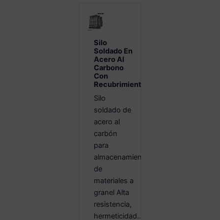
Silo
Soldado En
Acero Al
Carbono
Con
Recubrimiento
Silo
soldado de
acero al
carbón
para
almacenamiento
de
materiales a
granel Alta
resistencia,
hermeticidad...