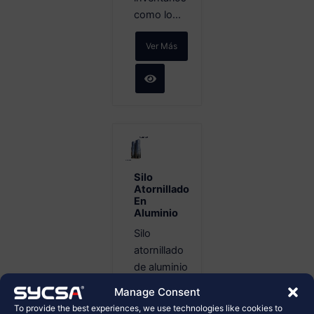
como lo...
Ver Más
Silo
Atornillado
En
Aluminio
Silo
atornillado
de aluminio
para
Manage Consent
almacenamiento
To provide the best experiences, we use technologies like cookies to