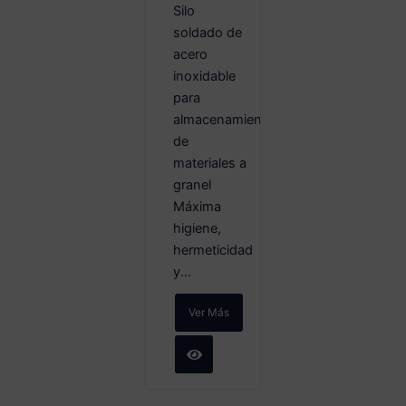
Silo
soldado de
acero
inoxidable
para
almacenamiento
de
materiales a
granel
Máxima
higiene,
hermeticidad
y...
Ver Más