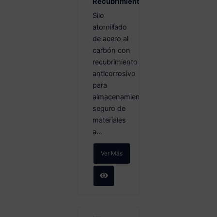
Recubrimiento
Silo
atornillado
de acero al
carbón con
recubrimiento
anticorrosivo
para
almacenamiento
seguro de
materiales
a...
Ver Más