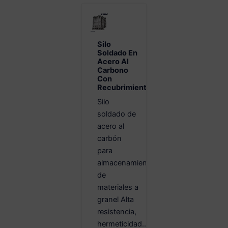
Silo
Soldado En
Acero Al
Carbono
Con
Recubrimiento
Silo
soldado de
acero al
carbón
para
almacenamiento
de
materiales a
granel Alta
resistencia,
hermeticidad...