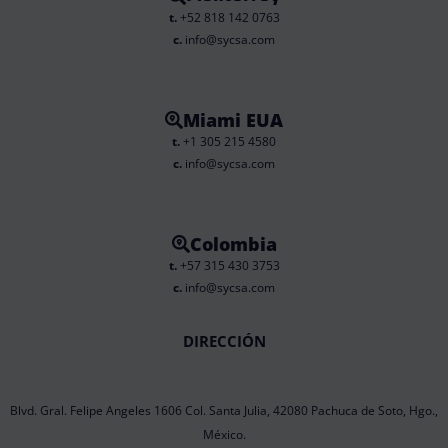
t.
+52 818 142 0763
c.
info@sycsa.com
Miami EUA
t.
+1 305 215 4580
c.
info@sycsa.com
Colombia
t.
+57 315 430 3753
c.
info@sycsa.com
DIRECCIÓN
Blvd. Gral. Felipe Angeles 1606 Col. Santa Julia, 42080 Pachuca de Soto, Hgo.,
México.