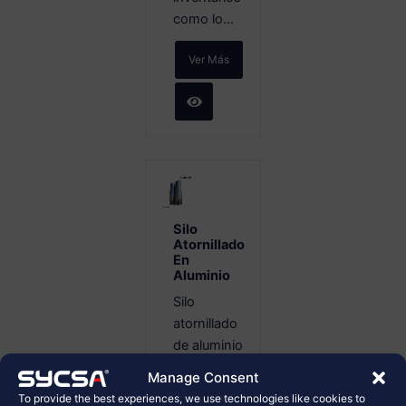
como lo...
Ver Más
Silo
Atornillado
En
Aluminio
Silo
atornillado
de aluminio
para
Manage Consent
almacenamiento
To provide the best experiences, we use technologies like cookies to