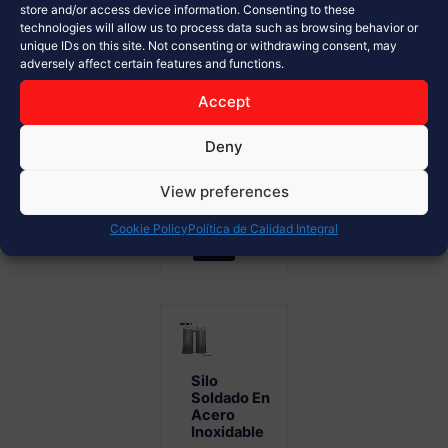
de
store and/or access device information. Consenting to these
technologies will allow us to process data such as browsing behavior or
materiales a
unique IDs on this site. Not consenting or withdrawing consent, may
granel
adversely affect certain features and functions.
Diseño
modular y
Accept
alta
Deny
resistencia...
View preferences
Ver Más
Cookie Policy
Política de Calidad Integral
Silo
Soldado En
Acero
Inoxidable