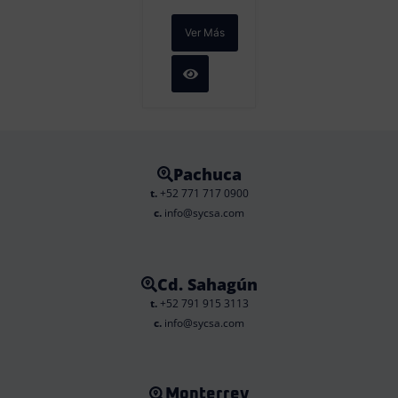
Ver Más
Pachuca
t.
+52 771 717 0900
c.
info@sycsa.com
Cd. Sahagún
t.
+52 791 915 3113
c.
info@sycsa.com
Monterrey