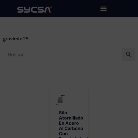
Ir
al
contenido
gravimix 25
Silo
Atornillado
En Acero
Al Carbono
Con