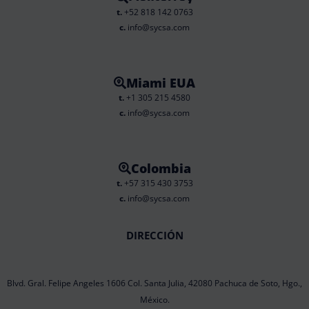
t.
+52 818 142 0763
c.
info@sycsa.com
Miami EUA
t.
+1 305 215 4580
c.
info@sycsa.com
Colombia
t.
+57 315 430 3753
c.
info@sycsa.com
DIRECCIÓN
Blvd. Gral. Felipe Angeles 1606 Col. Santa Julia, 42080 Pachuca de Soto, Hgo.,
México.