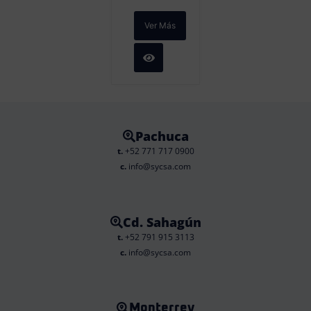
Ver Más
Pachuca
t.
+52 771 717 0900
c.
info@sycsa.com
Cd. Sahagún
t.
+52 791 915 3113
c.
info@sycsa.com
Monterrey