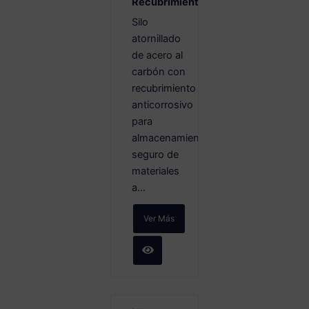
Recubrimiento
Silo
atornillado
de acero al
carbón con
recubrimiento
anticorrosivo
para
almacenamiento
seguro de
materiales
a...
Ver Más