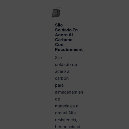
Silo
Soldado En
Acero Al
Carbono
Con
Recubrimiento
Silo
soldado de
acero al
carbón
para
almacenamiento
de
materiales a
granel Alta
resistencia,
hermeticidad...