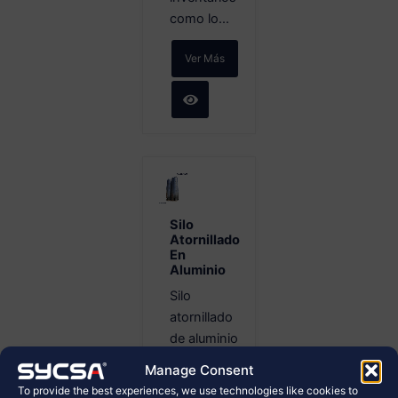
como lo...
Ver Más
Silo
Atornillado
En
Aluminio
Silo
atornillado
de aluminio
para
Manage Consent
almacenamiento
To provide the best experiences, we use technologies like cookies to