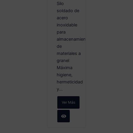
Silo
soldado de
acero
inoxidable
para
almacenamiento
de
materiales a
granel
Máxima
higiene,
hermeticidad
y...
Ver Más