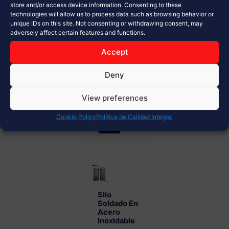
de
store and/or access device information. Consenting to these
technologies will allow us to process data such as browsing behavior or
materiales a
unique IDs on this site. Not consenting or withdrawing consent, may
granel
adversely affect certain features and functions.
Diseño
modular y
Accept
alta
Deny
resistencia...
View preferences
Ver Más
Cookie Policy
Política de Calidad Integral
Silo
Soldado En
Acero
Inoxidable