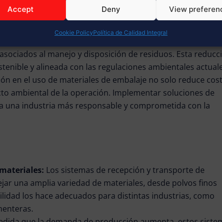
Accept
Deny
View preferen
entales
Cookie Policy
Política de Calidad Integral
ransporte a granel elimina la necesidad de empaques
 asociados al manejo y disposición de residuos. Esta reducc
tenible y alineada con las regulaciones ambientales actual
ón en el uso de materiales de embalaje no solo reduce cost
to ambiental de la operación. Implementar soluciones de
ia una industria más responsable y comprometida con la
 materiales:
Los sistemas de recepción y transporte de
ar una amplia variedad de materiales, desde polvos finos
tilidad los hace adecuados para distintas industrias, como
ementeras.
edida que la demanda de producción aumenta, estos siste