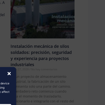
. A
del
Instalación mecánica de silos
soldados: precisión, seguridad
y experiencia para proyectos
industriales
os y
junio 27, 2026
No hay comentarios
En un proyecto de almacenamiento
industrial, la fabricación de un silo
s device
representa solo una parte del camino.
 y
sing
El verdadero reto comienza cuando
y affect
ma
llega el momento de trasladarlo,
posicionarlo e integrarlo con el resto del