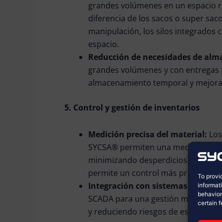
grandes volúmenes en un espacio re
diferencia de los sacos o super sa
manipulación, los silos integrados 
espacio.
Reducción de necesidades de al
grandes volúmenes y con entregas 
almacenamiento temporal y mejora l
5. Control y gestión de inventarios
Medición precisa del material:
Los
SYCSA® permiten una medición exacta
minimizando desperdicios. El monit
permite un control más preciso del f
To provi
Integración con sistemas de gest
informat
behavior
SCADA para una gestión más eficien
certain 
y reduciendo riesgos de escasez o