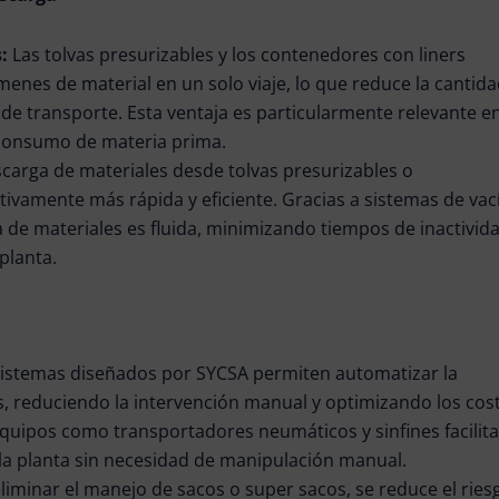
s:
Las tolvas presurizables y los contenedores con liners
enes de material en un solo viaje, lo que reduce la cantid
s de transporte. Esta ventaja es particularmente relevante e
 consumo de materia prima.
scarga de materiales desde tolvas presurizables o
tivamente más rápida y eficiente. Gracias a sistemas de vac
a de materiales es fluida, minimizando tiempos de inactivid
planta.
sistemas diseñados por SYCSA permiten automatizar la
s, reduciendo la intervención manual y optimizando los cos
quipos como transportadores neumáticos y sinfines facilita
la planta sin necesidad de manipulación manual.
eliminar el manejo de sacos o super sacos, se reduce el ries