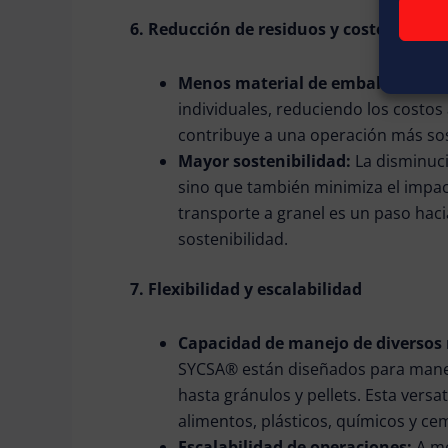
6. Reducción de residuos y costos ambi
Menos material de embalaje:
El t
individuales, reduciendo los costos
contribuye a una operación más sos
Mayor sostenibilidad:
La disminuci
sino que también minimiza el impac
transporte a granel es un paso hac
sostenibilidad.
7. Flexibilidad y escalabilidad
Capacidad de manejo de diversos
SYCSA® están diseñados para manej
hasta gránulos y pellets. Esta versa
alimentos, plásticos, químicos y c
Escalabilidad de operaciones:
A m