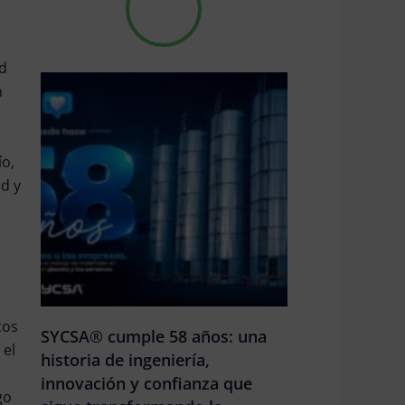
ad
n
ío,
ad y
tos
SYCSA® cumple 58 años: una
 el
historia de ingeniería,
innovación y confianza que
go