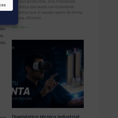
proceso productivo. Una instalación
ces
mecánica ejecutada correctamente
garantiza que el equipo opere de forma
segura, eficiente
Leer más »
ión
es.
os,
Diagnóstico técnico industrial:
mas