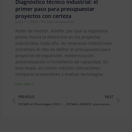
Diagnóstico técnico industrial: el
primer paso para presupuestar
proyectos con certeza
junio 11, 2026
No hay comentarios
Antes de invertir, diseñe: por qué la ingeniería
previa marca la diferencia en los proyectos
industriales Cada año, las empresas industriales
enfrentan el reto de definir el presupuesto para
proyectos de expansión, modernización,
automatización o incremento de capacidad. En
esta etapa, es común solicitar cotizaciones,
comparar proveedores y evaluar tecnologías
Leer más »
Prev
Nex
PREVIOUS
NEXT
SYCSA® en Plastimagen 2025 | Pieza clave para la sustentabilidad
SYCSA® y MIXACO: una alianza estratégica para la innovación en el manejo de PVC