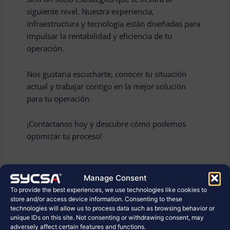
siguiente nivel. Nuestra experiencia,
infraestructura y tecnología están diseñadas para
impulsar la rentabilidad y eficiencia de tu
operación.
Nos gustaría escucharte, conocer tu situación
actual y trabajar contigo en la mejor solución
para tu operación.
¡Contáctanos hoy y descubre cómo podemos
optimizar tu proceso!
Conecta con nosotros.
Manage Consent
To provide the best experiences, we use technologies like cookies to
store and/or access device information. Consenting to these
technologies will allow us to process data such as browsing behavior or
unique IDs on this site. Not consenting or withdrawing consent, may
adversely affect certain features and functions.