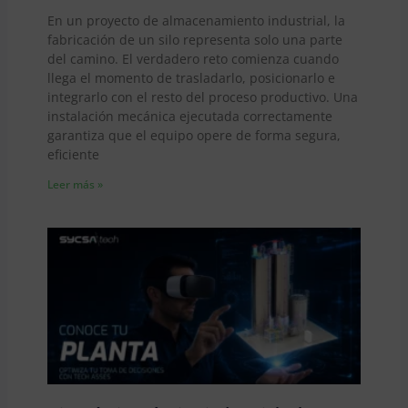
En un proyecto de almacenamiento industrial, la
fabricación de un silo representa solo una parte
del camino. El verdadero reto comienza cuando
llega el momento de trasladarlo, posicionarlo e
integrarlo con el resto del proceso productivo. Una
instalación mecánica ejecutada correctamente
garantiza que el equipo opere de forma segura,
eficiente
Leer más »