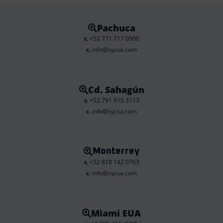
Pachuca
t.
+52 771 717 0900
c.
info@sycsa.com
Cd. Sahagún
t.
+52 791 915 3113
c.
info@sycsa.com
Monterrey
t.
+52 818 142 0763
c.
info@sycsa.com
Miami EUA