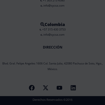
t.
+1 305 215 4580
c.
info@sycsa.com
Colombia
t.
+57 315 430 3753
c.
info@sycsa.com
DIRECCIÓN
Blvd. Gral. Felipe Angeles 1606 Col. Santa Julia, 42080 Pachuca de Soto, Hgo.,
México.
F
X
Y
L
a
-
o
i
c
t
u
n
Derechos Reservados ©2016
e
w
t
k