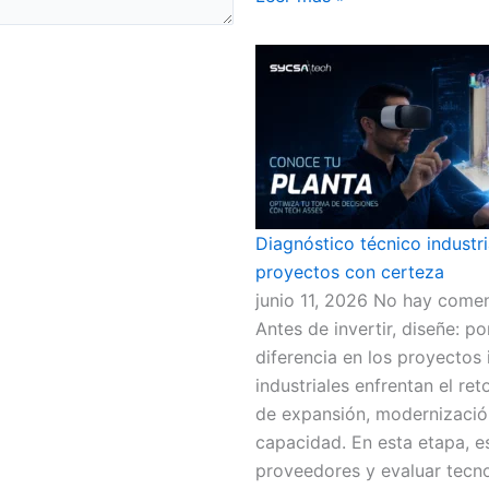
Diagnóstico técnico industri
proyectos con certeza
junio 11, 2026
No hay comen
Antes de invertir, diseñe: po
diferencia en los proyectos
industriales enfrentan el re
de expansión, modernizació
capacidad. En esta etapa, e
proveedores y evaluar tecn