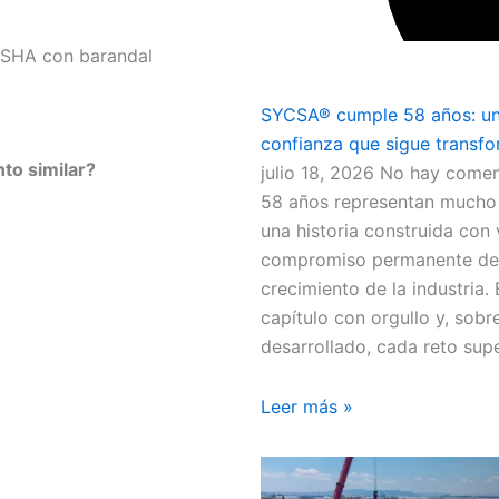
 OSHA con barandal
SYCSA® cumple 58 años: una 
confianza que sigue transfo
to similar?
julio 18, 2026
No hay comen
58 años representan mucho m
una historia construida con v
compromiso permanente de d
crecimiento de la industri
capítulo con orgullo y, sob
desarrollado, cada reto sup
Leer más »