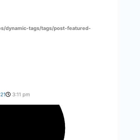
s/dynamic-tags/tags/post-featured-
021
3:11 pm