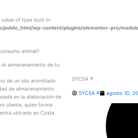
 value of type bool in
ublic_html/wp-content/plugins/elementor-pro/module
 consumo animal?
a el almacenamiento de tu
SYCSA ®
ro de un silo atornillado
idad de almacenamiento
SYCSA ®
agosto 10, 2
usada en la elaboración de
o cliente, quien forma
cuentra ubicado en Costa