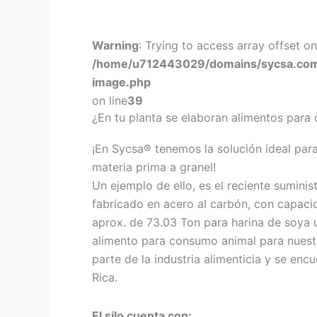
Warning
: Trying to access array offset on
/home/u712443029/domains/sycsa.com/p
image.php
on line
39
¿En tu planta se elaboran alimentos para
¡En Sycsa®️ tenemos la solución ideal par
materia prima a granel!
Un ejemplo de ello, es el reciente suminist
fabricado en acero al carbón, con capac
aprox. de 73.03 Ton para harina de soya 
alimento para consumo animal para nuestr
parte de la industria alimenticia y se en
Rica.
El silo cuenta con: