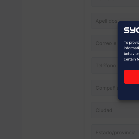
To provi
informat
behavior
certain 