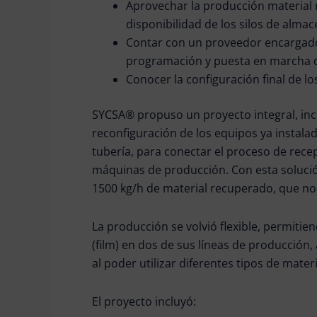
Aprovechar la producción material r
disponibilidad de los silos de alma
Contar con un proveedor encargado 
programación y puesta en marcha d
Conocer la configuración final de l
SYCSA® propuso un proyecto integral, incl
reconfiguración de los equipos ya instalad
tubería, para conectar el proceso de rece
máquinas de producción. Con esta solució
150
0
k
g/
h de material recuperado, que no
La producción se volvió flexible, permitien
(film) en dos de sus líneas de producción,
al
poder
utilizar
diferentes tipos de mater
El proyecto incluyó: