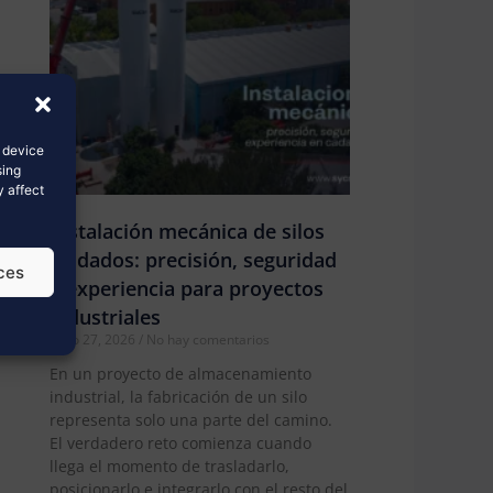
s device
sing
y affect
Instalación mecánica de silos
soldados: precisión, seguridad
ces
y experiencia para proyectos
industriales
junio 27, 2026
No hay comentarios
En un proyecto de almacenamiento
industrial, la fabricación de un silo
representa solo una parte del camino.
El verdadero reto comienza cuando
llega el momento de trasladarlo,
posicionarlo e integrarlo con el resto del