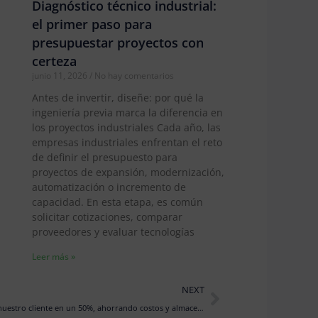
Diagnóstico técnico industrial:
el primer paso para
presupuestar proyectos con
certeza
junio 11, 2026
No hay comentarios
Antes de invertir, diseñe: por qué la
ingeniería previa marca la diferencia en
los proyectos industriales Cada año, las
empresas industriales enfrentan el reto
de definir el presupuesto para
proyectos de expansión, modernización,
automatización o incremento de
capacidad. En esta etapa, es común
solicitar cotizaciones, comparar
proveedores y evaluar tecnologías
Leer más »
Next
NEXT
Mejoramos la eficiencia de producción de nuestro cliente en un 50%, ahorrando costos y almacenando dos materias primas distintas en el mismo silo