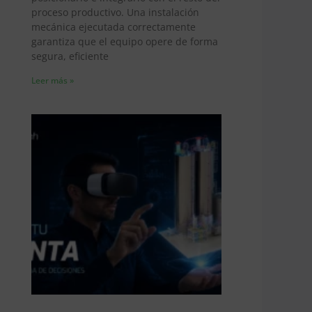
proceso productivo. Una instalación
mecánica ejecutada correctamente
garantiza que el equipo opere de forma
segura, eficiente
Leer más »