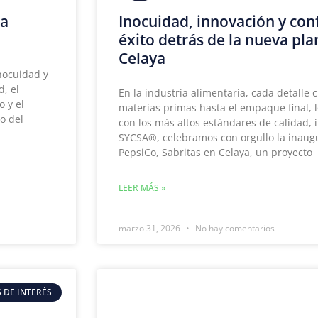
ra
Inocuidad, innovación y conf
éxito detrás de la nueva pla
Celaya
inocuidad y
d, el
En la industria alimentaria, cada detalle 
 y el
materias primas hasta el empaque final, 
o del
con los más altos estándares de calidad, 
SYCSA®, celebramos con orgullo la inaug
PepsiCo, Sabritas en Celaya, un proyecto
LEER MÁS »
marzo 31, 2026
No hay comentarios
 DE INTERÉS