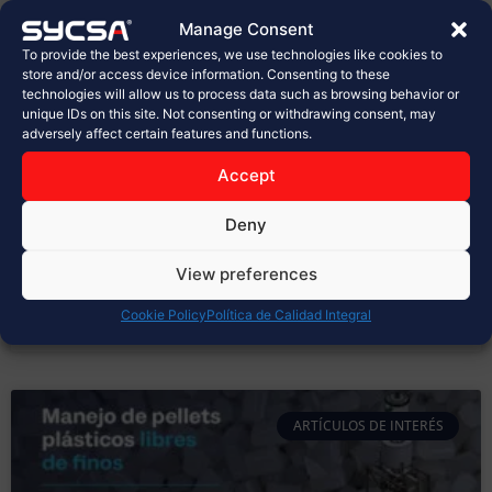
planta de Sabritas en Celaya
Manage Consent
To provide the best experiences, we use technologies like cookies to
En la industria alimentaria, cada detalle cuenta.
store and/or access device information. Consenting to these
technologies will allow us to process data such as browsing behavior or
Desde la selección de materias primas hasta el
unique IDs on this site. Not consenting or withdrawing consent, may
empaque final, los procesos deben cumplir con los
adversely affect certain features and functions.
más altos estándares de calidad, inocuidad y
seguridad. Hoy, en SYCSA®, celebramos con orgullo la
Accept
inauguración de la nueva planta de PepsiCo, Sabritas
en Celaya, un proyecto
Deny
LEER MÁS »
View preferences
Cookie Policy
Política de Calidad Integral
marzo 31, 2026
No hay comentarios
ARTÍCULOS DE INTERÉS