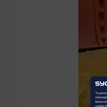
To provi
informat
behavior
certain 