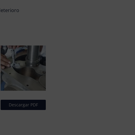
deterioro
Descargar PDF