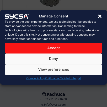
Manage Consent
Válvulas Mariposas tipo Fit-Frame
To provide the best experiences, we use technologies like cookies to
store and/or access device information. Consenting to these
– VFP – VFPX
technologies will allow us to process data such as browsing behavior or
unique IDs on this site. Not consenting or withdrawing consent, may
Las válvulas mariposas VFP/VFPX se
adversely affect certain features and functions.
colocan a la salida de tolvas, silos, sinfines
u otros transportadores para interceptar el
Accept
transporte del...
Deny
Ver Más
View preferences
Cookie Policy
Política de Calidad Integral
Pachuca
t.
+52 771 717 0900
c.
info@sycsa.com