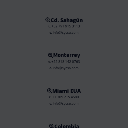
Cd. Sahagún
t.
+52 791 915 3113
c.
info@sycsa.com
Monterrey
t.
+52 818 142 0763
c.
info@sycsa.com
Miami EUA
t.
+1 305 215 4580
c.
info@sycsa.com
Colombia