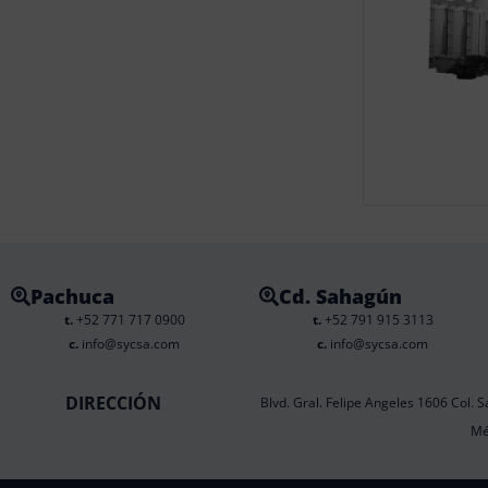
Pachuca
Cd. Sahagún
t.
+52 771 717 0900
t.
+52 791 915 3113
c.
info@sycsa.com
c.
info@sycsa.com
DIRECCIÓN
Blvd. Gral. Felipe Angeles 1606 Col. S
Mé