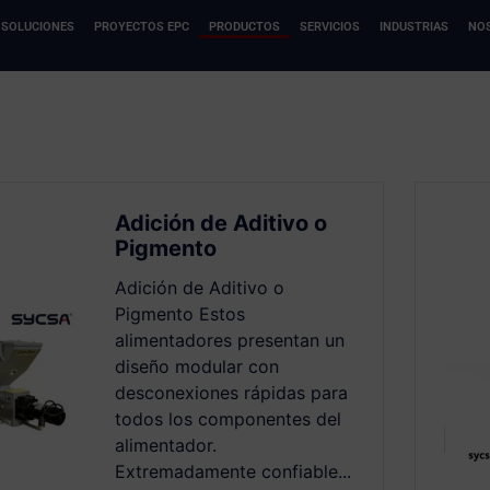
SOLUCIONES
PROYECTOS EPC
PRODUCTOS
SERVICIOS
INDUSTRIAS
NO
Refacciones y productos en manejo de material a granel
Refacciones y productos en manejo de material a granel
Adición de Aditivo o
Pigmento
Adición de Aditivo o
Pigmento Estos
alimentadores presentan un
diseño modular con
desconexiones rápidas para
todos los componentes del
alimentador.
Extremadamente confiable...