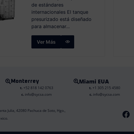
de estándares
internacionales El tanque
presurizado está diseñado
para almacenar...
Ver Más
Miami EUA
Monterrey
t.
+52 818 142 0763
t.
+1 305 215 4580
c.
info@sycsa.com
c.
info@sycsa.com
F
anta Julia, 42080 Pachuca de Soto, Hgo.,
a
xico.
c
e