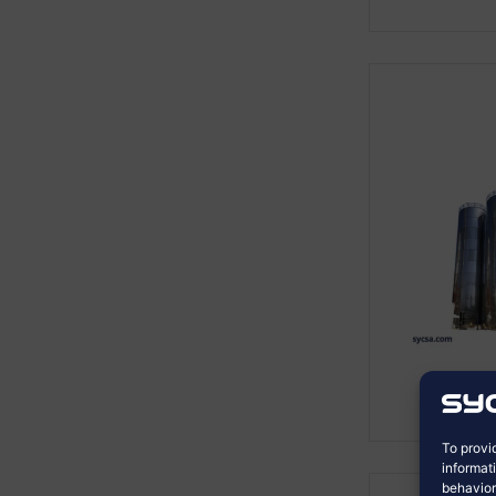
To provi
informat
behavior