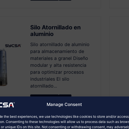
Silo Atornillado en
aluminio
Silo atornillado de aluminio
para almacenamiento de
materiales a granel Diseño
modular y alta resistencia
para optimizar procesos
industriales El silo
atornillado...
Ver Más
Manage Consent
de the best experiences, we use technologies like cookies to store and/or acces
ion. Consenting to these technologies will allow us to process data such as brow
 or unique IDs on this site. Not consenting or withdrawing consent, may adversel