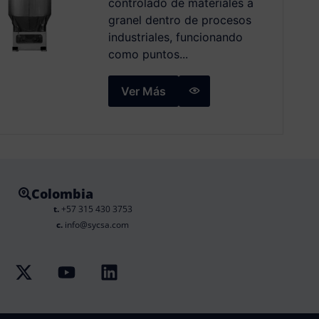
controlado de materiales a
granel dentro de procesos
industriales, funcionando
como puntos...
Ver Más
Colombia
t.
+57 315 430 3753
c.
info@sycsa.com
X
Y
L
-
o
i
t
u
n
w
t
k