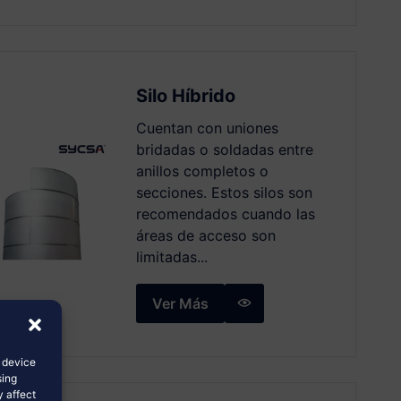
Silo Híbrido
Cuentan con uniones
bridadas o soldadas entre
anillos completos o
secciones. Estos silos son
recomendados cuando las
áreas de acceso son
limitadas...
Ver Más
s device
sing
y affect