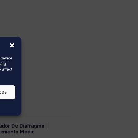
s device
sing
y affect
ces
cador De Diafragma │
imiento Medio