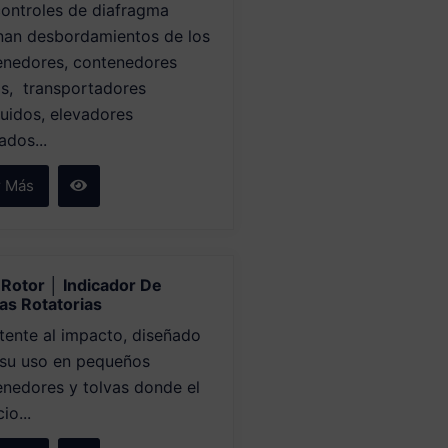
controles de diafragma
inan desbordamientos de los
enedores, contenedores
os, transportadores
uidos, elevadores
dos...
r Más
-Rotor │ Indicador De
as Rotatorias
tente al impacto, diseñado
 su uso en pequeños
nedores y tolvas donde el
io...