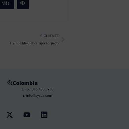
r Más
Next
SIGUIENTE
Trampa Magnética Tipo Torpedo
Colombia
t.
+57 315 430 3753
c.
info@sycsa.com
X
Y
L
-
o
i
t
u
n