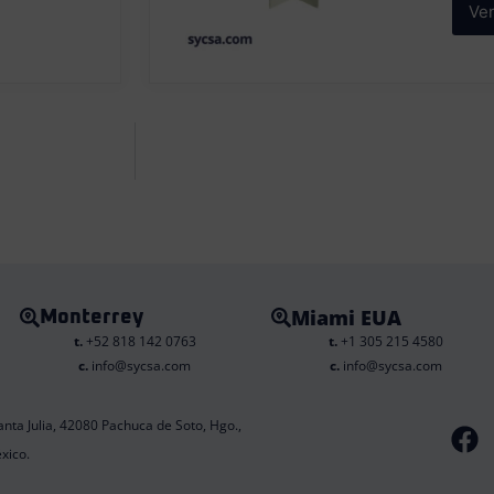
Ve
Miami EUA
Monterrey
t.
+52 818 142 0763
t.
+1 305 215 4580
c.
info@sycsa.com
c.
info@sycsa.com
F
anta Julia, 42080 Pachuca de Soto, Hgo.,
a
xico.
c