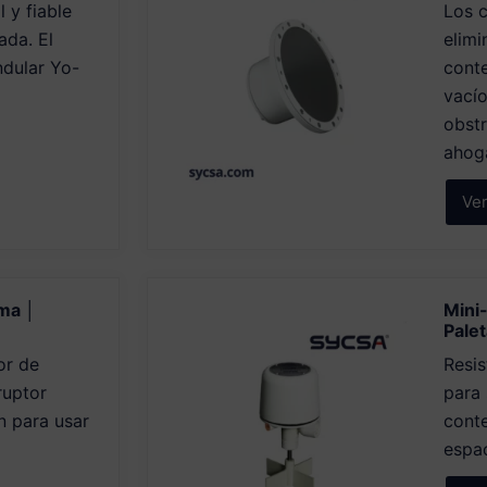
 y fiable
Los 
ada. El
elim
ndular Yo-
cont
vací
obstr
ahoga
Ve
gma │
Mini
Palet
or de
Resis
ruptor
para
n para usar
conte
espac