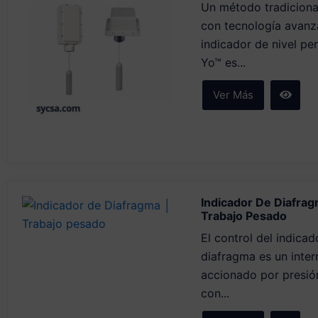
Un método tradicional
con tecnología avanz
indicador de nivel pe
Yo™ es...
Ver Más
Indicador De Diafra
Trabajo Pesado
El control del indicad
diafragma es un inter
accionado por presió
con...