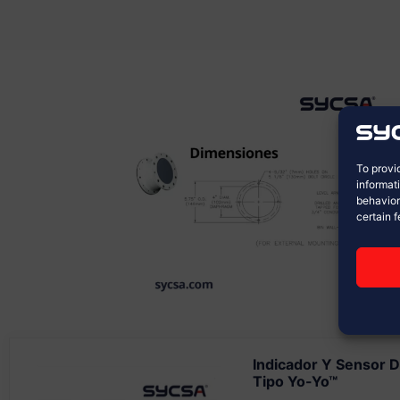
To provi
informat
behavior
certain 
Indicador Y Sensor D
Tipo Yo-Yo™