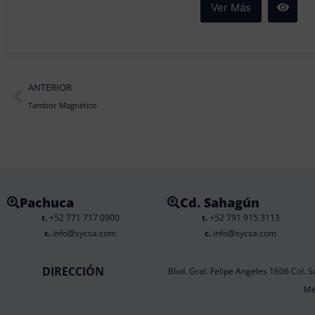
Ver Más
Prev
ANTERIOR
Tambor Magnético
Pachuca
Cd. Sahagún
t.
+52 771 717 0900
t.
+52 791 915 3113
c.
info@sycsa.com
c.
info@sycsa.com
DIRECCIÓN
Blvd. Gral. Felipe Angeles 1606 Col. S
Mé