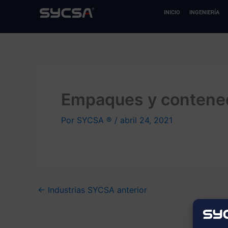
Ir
INICIO
INGENIERÍA
al
contenido
Empaques y contenedor
Por
SYCSA ®
/
abril 24, 2021
←
Industrias SYCSA anterior