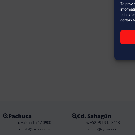
To provi
informat
behavior
certain 
Pachuca
Cd. Sahagún
t.
+52 771 717 0900
t.
+52 791 915 3113
c.
info@sycsa.com
c.
info@sycsa.com