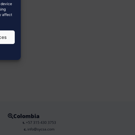
s device
sing
y affect
ces
Colombia
t.
+57 315 430 3753
c.
info@sycsa.com