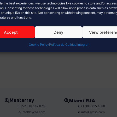
de the best experiences, we use technologies like cookies to store and/or acces
ion. Consenting to these technologies will allow us to process data such as brow
 or unique IDs on this site. Not consenting or withdrawing consent, may adversel
features and functions.
Accept
Deny
View preferen
Cookie Policy
Política de Calidad Integral
Miami EUA
Monterrey
t.
+52 818 142 0763
t.
+1 305 215 4580
c.
info@sycsa.com
c.
info@sycsa.com