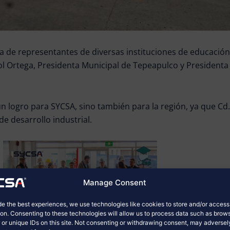
a de representantes de diversas instituciones de educación
ol Ortega, Presidenta Municipal de Tepeapulco y Presidenta
n logro para SYCSA, sino también para la región, ya que Cd.
 desarrollo industrial.
Manage Consent
de the best experiences, we use technologies like cookies to store and/or acces
ion. Consenting to these technologies will allow us to process data such as brow
 or unique IDs on this site. Not consenting or withdrawing consent, may adversel