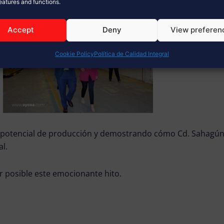
features and functions.
Accept
Deny
View preferen
Cookie Policy
Política de Calidad Integral
 potencial de producción y demostrando cómo Cd. Sahagún
l.
r posible este emocionante hito.