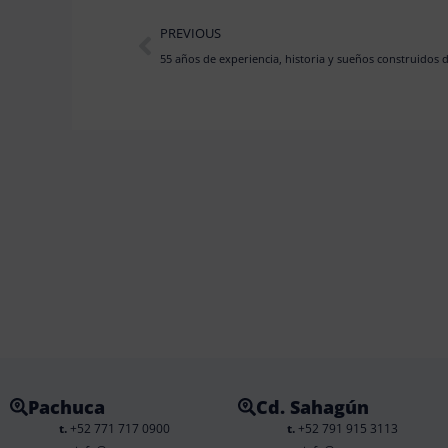
Prev
PREVIOUS
55 años de experiencia, historia y sueños construidos 
Pachuca
Cd. Sahagún
t.
+52 771 717 0900
t.
+52 791 915 3113