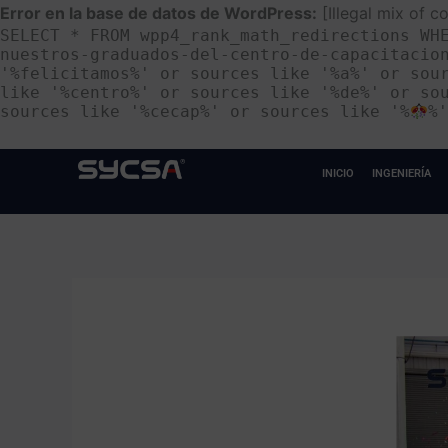
Ir
Error en la base de datos de WordPress:
[Illegal mix of 
SELECT * FROM wpp4_rank_math_redirections WH
al
nuestros-graduados-del-centro-de-capacitacio
contenido
'%felicitamos%' or sources like '%a%' or sou
like '%centro%' or sources like '%de%' or so
sources like '%cecap%' or sources like '%
%
INICIO
INGENIERÍA