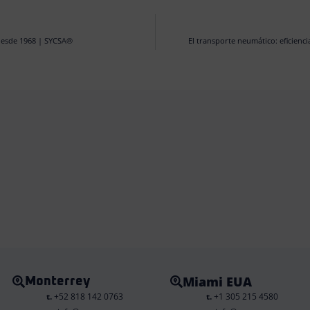
desde 1968 | SYCSA®️
El transporte neumático: eficienci
Miami EUA
Monterrey
t.
+52 818 142 0763
t.
+1 305 215 4580