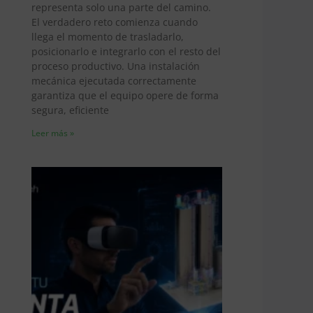
representa solo una parte del camino.
El verdadero reto comienza cuando
llega el momento de trasladarlo,
posicionarlo e integrarlo con el resto del
proceso productivo. Una instalación
mecánica ejecutada correctamente
garantiza que el equipo opere de forma
segura, eficiente
Leer más »