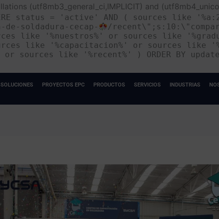
collations (utf8mb3_general_ci,IMPLICIT) and (utf8mb4_unico
ERE status = 'active' AND ( sources like '%a:
n-de-soldadura-cecap-
/recent\";s:10:\"compa
rces like '%nuestros%' or sources like '%grad
urces like '%capacitacion%' or sources like '
' or sources like '%recent%' ) ORDER BY updat
SOLUCIONES
PROYECTOS EPC
PRODUCTOS
SERVICIOS
INDUSTRIAS
NO