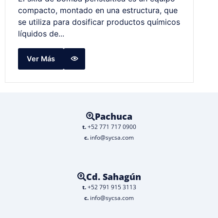
compacto, montado en una estructura, que
se utiliza para dosificar productos químicos
líquidos de...
Ver Más
Pachuca
t.
+52 771 717 0900
c.
info@sycsa.com
Cd. Sahagún
t.
+52 791 915 3113
c.
info@sycsa.com