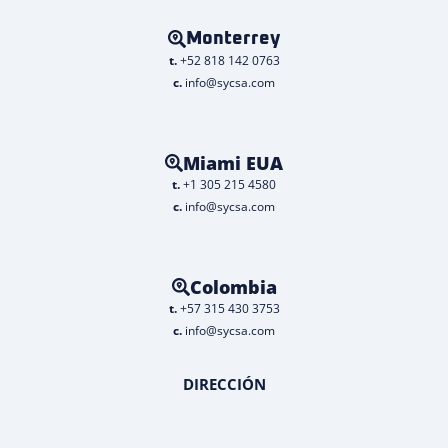
Monterrey
t.
+52 818 142 0763
c.
info@sycsa.com
Miami EUA
t.
+1 305 215 4580
c.
info@sycsa.com
Colombia
t.
+57 315 430 3753
c.
info@sycsa.com
DIRECCIÓN